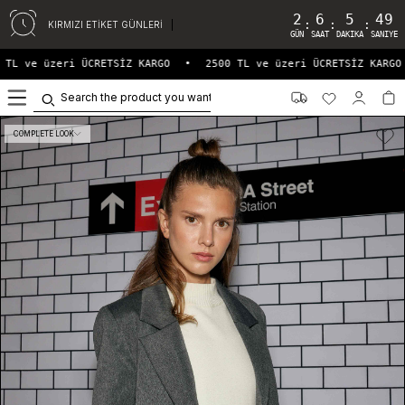
2
6
5
49
:
:
:
KIRMIZI ETİKET GÜNLERİ
GÜN
SAAT
DAKIKA
SANIYE
TL ve üzeri ÜCRETSİZ KARGO
•
2500 TL ve üzeri ÜCRETSİZ KARGO
0
COMPLETE LOOK