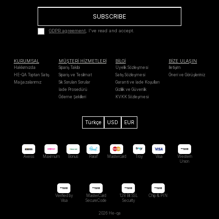
SUBSCRIBE
GDPR agreement
, I've read and accept.
KURUMSAL
MÜŞTERİ HİZMETLERİ
BİLGİ
BİZE ULAŞIN
Hakkımızda
Sipariş Takibi
Üyelik Sözleşmesi
İletişim
HE-QA Toptan Satış
Sipariş ve Teslimat
Satış Sözleşmesi
Öneri ve Görüşleriniz
Mağazalarımız
Sık Sorulan Sorular
Garanti ve İade Koşulları
İade Prosedürü
Gizlilik ve Güvenlik
Ödeme Şekilleri
KVKK Sözleşmesi
Türkçe
USD
EUR
Axess
Maximum
Bonus
Paraf
Mastercard
Troy
Visa
Western
Unıon
Verified by
MasterCard
128 Bit SSL
Chip & PIN
Visa
SecureCode
Security
2026 He-qa