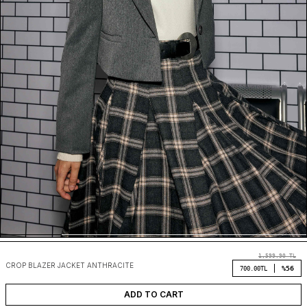
1,599.90
TL
CROP BLAZER JACKET ANTHRACITE
%56
700.00
TL
ADD TO CART