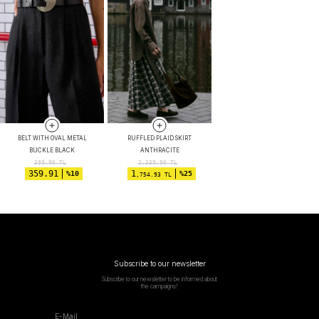
BELT WITH OVAL METAL
RUFFLED PLAID SKIRT
BUCKLE BLACK
ANTHRACITE
399.90
TL
2,339.90
TL
359.91
1
%10
%25
,754.93 TL
Subscribe to our newsletter
Subscribe to our newsletter to be informed about
the campaigns!