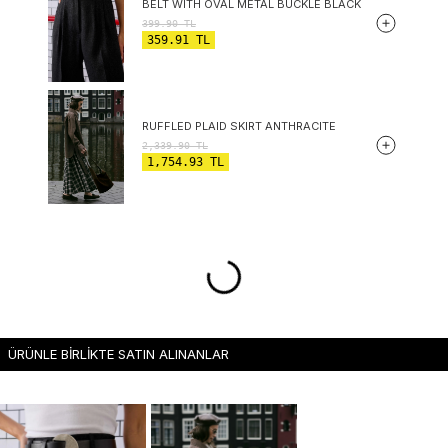
BELT WITH OVAL METAL BUCKLE BLACK
399.90
TL
359.91
TL
RUFFLED PLAID SKIRT ANTHRACITE
2,339.90
TL
1,754.93
TL
ÜRÜNLE BİRLİKTE SATIN ALINANLAR