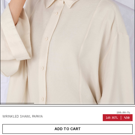
299.90
TL
WRINKLED SHAWL PAPAYA
%50
149.95
TL
ADD TO CART