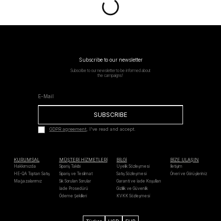
Subscribe to our newsletter
Subscribe to our newsletter to be informed about
the campaigns!
SUBSCRIBE
GDPR agreement
, I've read and accept.
KURUMSAL
MÜŞTERİ HİZMETLERİ
BİLGİ
BİZE ULAŞIN
Hakkımızda
Sipariş Takibi
Üyelik Sözleşmesi
İletişim
HE-QA Toptan Satış
Sipariş ve Teslimat
Satış Sözleşmesi
Öneri ve Görüşleriniz
Mağazalarımız
Sık Sorulan Sorular
Garanti ve İade Koşulları
İade Prosedürü
Gizlilik ve Güvenlik
Ödeme Şekilleri
KVKK Sözleşmesi