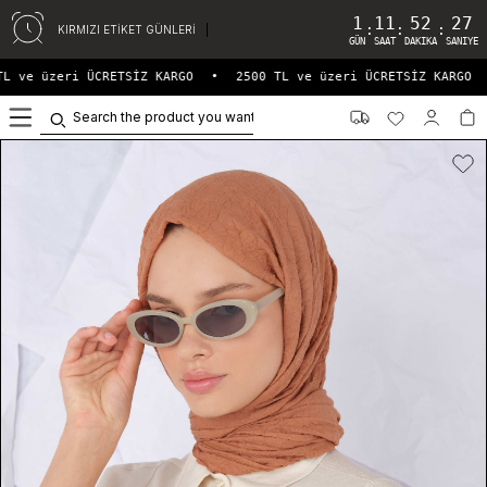
1
11
52
27
:
:
:
KIRMIZI ETİKET GÜNLERİ
GÜN
SAAT
DAKIKA
SANIYE
L ve üzeri ÜCRETSİZ KARGO
•
2500 TL ve üzeri ÜCRETSİZ KARGO
0