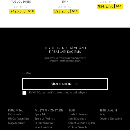
YÜZÜCÜ BONESI
SIYAH
1.037,90
TL
934
%10
824,90
TL
659,90
TL
,11 TL
742
593
%10
%10
,41 TL
,91 TL
EN YENİ TRENDLERİ VE ÖZEL
FIRSATLARI KAÇIRMA
Şimdi abone ol, modaya dair son haberler ve
öneriler e-posta adresine gelsin.
ŞİMDİ ABONE OL
KVKK Sözleşmesi'ni
, okudum, kabul ediyorum.
KURUMSAL
MÜŞTERİ HİZMETLERİ
BİLGİ
BİZE ULAŞIN
Hakkımızda
Sipariş Takibi
Üyelik Sözleşmesi
İletişim
HE-QA Toptan Satış
Sipariş ve Teslimat
Satış Sözleşmesi
Öneri ve Görüşleriniz
Mağazalarımız
Sık Sorulan Sorular
Garanti ve İade Koşulları
İade Prosedürü
Gizlilik ve Güvenlik