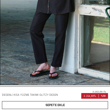
3.162,90
TL
DESENLI KISA YÜZME TAKIMI GLITZY DESEN
%30
2.214,03
TL
SEPETE EKLE