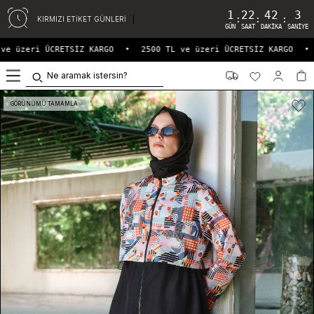
1
22
42
3
:
:
:
KIRMIZI ETİKET GÜNLERİ
GÜN
SAAT
DAKIKA
SANIYE
e üzeri ÜCRETSİZ KARGO
•
2500 TL ve üzeri ÜCRETSİZ KARGO
•
0
GÖRÜNÜMÜ TAMAMLA