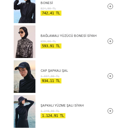
BONESI
824,90
TL
742,41
TL
BAĞLAMALI YÜZÜCÜ BONESI SIYAH
659,90
TL
593,91
TL
CAP ŞAPKALI ŞAL
1.037,90
TL
934,11
TL
ŞAPKALI YÜZME ŞALI SIYAH
1.249,90
TL
1.124,91
TL