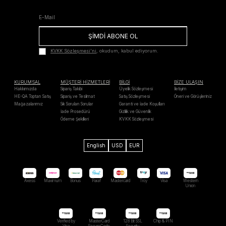
ŞİMDİ ABONE OL
KVKK Sözleşmesi'ni
, okudum, kabul ediyorum.
KURUMSAL
MÜŞTERİ HİZMETLERİ
BİLGİ
BİZE ULAŞIN
Hakkımızda
Sipariş Takibi
Üyelik Sözleşmesi
İletişim
HE-QA Toptan Satış
Sipariş ve Teslimat
Satış Sözleşmesi
Öneri ve Görüşleriniz
Mağazalarımız
Sık Sorulan Sorular
Garanti ve İade Koşulları
İade Prosedürü
Gizlilik ve Güvenlik
Ödeme Şekilleri
KVKK Sözleşmesi
English
USD
EUR
Axess
Maximum
Bonus
Paraf
Mastercard
Troy
Visa
Western
Unıon
Verified by
MasterCard
128 Bit SSL
Chip & PIN
Visa
SecureCode
Security