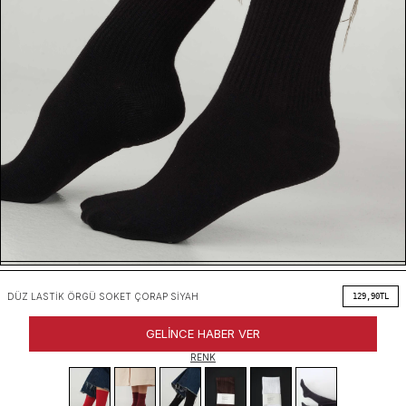
DÜZ LASTIK ÖRGÜ SOKET ÇORAP SIYAH
129,90
TL
GELINCE HABER VER
RENK