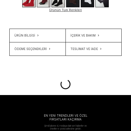
Ürünün Tüm Renkleri
ÜRÜN BİLGİSİ
İÇERIK VE BAKIM
ÖDEME SEÇENEKLERI
TESLIMAT VE İADE
EN YENİ TRENDLERİ VE ÖZEL
FIRSATLARI KAÇIRMA
Şimdi abone ol, modaya dair son haberler ve
öneriler e-posta adresine gelsin.