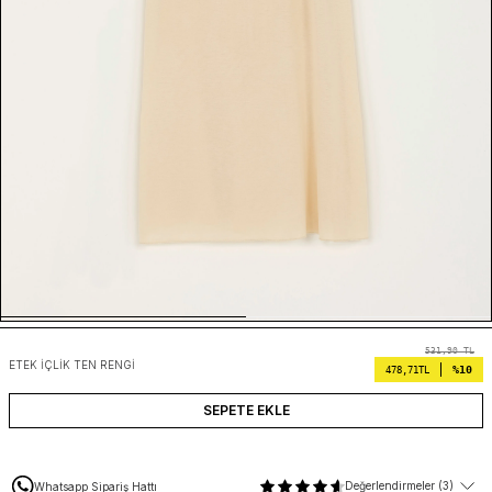
531,90
TL
ETEK İÇLIK TEN RENGI
%10
478,71
TL
SEPETE EKLE
Değerlendirmeler (3)
Whatsapp Sipariş Hattı