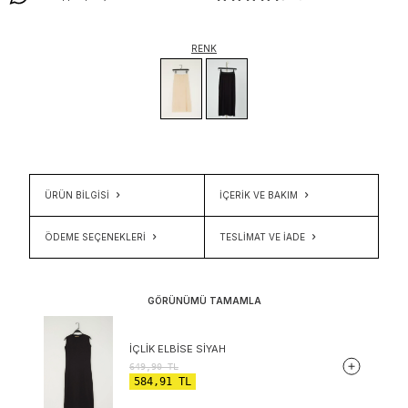
RENK
ÜRÜN BİLGİSİ
İÇERIK VE BAKIM
ÖDEME SEÇENEKLERI
TESLIMAT VE İADE
GÖRÜNÜMÜ TAMAMLA
İÇLIK ELBISE SIYAH
649,90
TL
584,91
TL