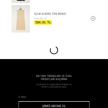
İÇLIK ELBISE TEN RENGI
649,90
TL
584,91
TL
EN YENİ TRENDLERİ VE ÖZEL
FIRSATLARI KAÇIRMA
Şimdi abone ol, modaya dair son haberler ve
öneriler e-posta adresine gelsin.
ŞİMDİ ABONE OL