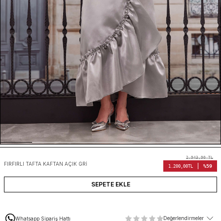
2.943,90
TL
FIRFIRLI TAFTA KAFTAN AÇIK GRI
%59
1.200,00
TL
SEPETE EKLE
Değerlendirmeler
Whatsapp Sipariş Hattı