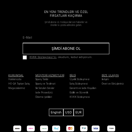
EN YENİ TRENDLERİ VE ÖZEL
FIRSATLARI KAÇIRMA
Şimdi abone ol, modaya dair son haberler ve
öneriler e-posta adresine gelsin.
ŞİMDİ ABONE OL
KVKK Sözleşmesi'ni
, okudum, kabul ediyorum.
KURUMSAL
MÜŞTERİ HİZMETLERİ
BİLGİ
BİZE ULAŞIN
Hakkımızda
Sipariş Takibi
Üyelik Sözleşmesi
İletişim
HE-QA Toptan Satış
Sipariş ve Teslimat
Satış Sözleşmesi
Öneri ve Görüşleriniz
Mağazalarımız
Sık Sorulan Sorular
Garanti ve İade Koşulları
İade Prosedürü
Gizlilik ve Güvenlik
Ödeme Şekilleri
KVKK Sözleşmesi
English
USD
EUR