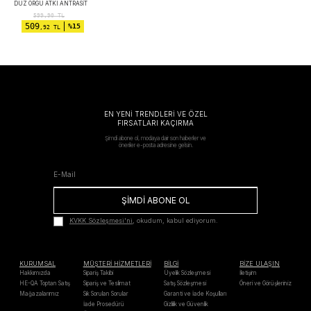
DÜZ ÖRGÜ ATKI ANTRASIT
599,90
TL
509
%15
,92 TL
EN YENİ TRENDLERİ VE ÖZEL
FIRSATLARI KAÇIRMA
Şimdi abone ol, modaya dair son haberler ve
öneriler e-posta adresine gelsin.
ŞİMDİ ABONE OL
KVKK Sözleşmesi'ni
, okudum, kabul ediyorum.
KURUMSAL
MÜŞTERİ HİZMETLERİ
BİLGİ
BİZE ULAŞIN
Hakkımızda
Sipariş Takibi
Üyelik Sözleşmesi
İletişim
HE-QA Toptan Satış
Sipariş ve Teslimat
Satış Sözleşmesi
Öneri ve Görüşleriniz
Mağazalarımız
Sık Sorulan Sorular
Garanti ve İade Koşulları
İade Prosedürü
Gizlilik ve Güvenlik