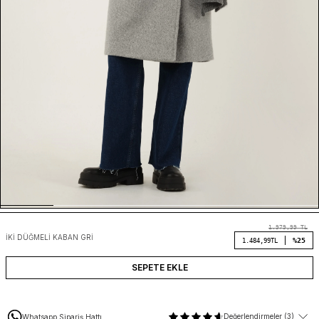
1.979,99
TL
İKI DÜĞMELI KABAN GRI
%25
1.484,99
TL
SEPETE EKLE
Değerlendirmeler (3)
Whatsapp Sipariş Hattı