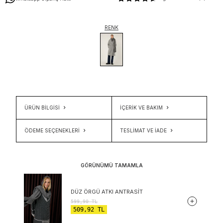
RENK
ÜRÜN BİLGİSİ
İÇERIK VE BAKIM
ÖDEME SEÇENEKLERI
TESLIMAT VE İADE
GÖRÜNÜMÜ TAMAMLA
DÜZ ÖRGÜ ATKI ANTRASIT
599,90
TL
509,92
TL