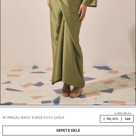
3.099,90
TL
İKI PARÇALI BASIC ELBISE KOYU ÇAĞLA
%10
2.789,91
TL
SEPETE EKLE