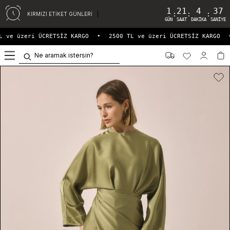
1
21
4
37
:
:
:
KIRMIZI ETİKET GÜNLERİ
GÜN
SAAT
DAKIKA
SANIYE
 ve üzeri ÜCRETSİZ KARGO
•
2500 TL ve üzeri ÜCRETSİZ KARGO
•
0