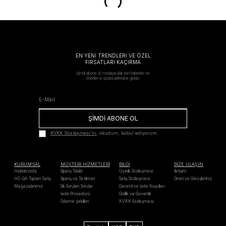
EN YENİ TRENDLERİ VE ÖZEL
FIRSATLARI KAÇIRMA
Şimdi abone ol, modaya dair son haberler ve
öneriler e-posta adresine gelsin.
ŞİMDİ ABONE OL
KVKK Sözleşmesi'ni
, okudum, kabul ediyorum.
KURUMSAL
MÜŞTERİ HİZMETLERİ
BİLGİ
BİZE ULAŞIN
Hakkımızda
Sipariş Takibi
Üyelik Sözleşmesi
İletişim
HE-QA Toptan Satış
Sipariş ve Teslimat
Satış Sözleşmesi
Öneri ve Görüşleriniz
Mağazalarımız
Sık Sorulan Sorular
Garanti ve İade Koşulları
İade Prosedürü
Gizlilik ve Güvenlik
Ödeme Şekilleri
KVKK Sözleşmesi