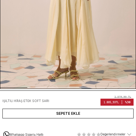
2.579,90
TL
IŞILTILI KRAŞ ETEK SOFT SARI
%30
1.805,93
TL
SEPETE EKLE
Değerlendirmeler
Whatsapp Sipariş Hattı