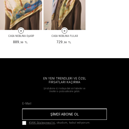
CASA NEBLINA EŞARP
CASA NEBLINA FULAR
889
729
,90 TL
,90 TL
EN YENİ TRENDLERİ VE ÖZEL
FIRSATLARI KAÇIRMA
Şimdi abone ol, modaya dair son haberler ve
öneriler e-posta adresine gelsin.
ŞİMDİ ABONE OL
KVKK Sözleşmesi'ni
, okudum, kabul ediyorum.