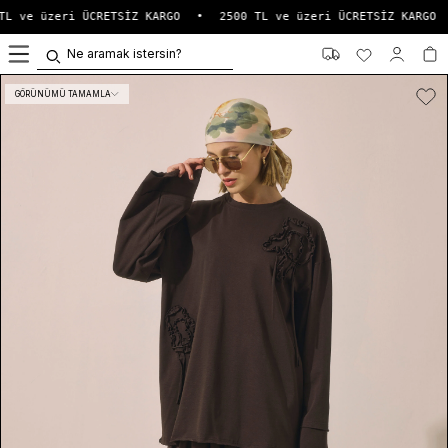
L ve üzeri ÜCRETSİZ KARGO
•
2500 TL ve üzeri ÜCRETSİZ KARGO
0
GÖRÜNÜMÜ TAMAMLA