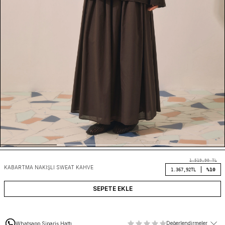
1.519,90
TL
KABARTMA NAKIŞLI SWEAT KAHVE
%10
1.367,92
TL
SEPETE EKLE
Değerlendirmeler
Whatsapp Sipariş Hattı