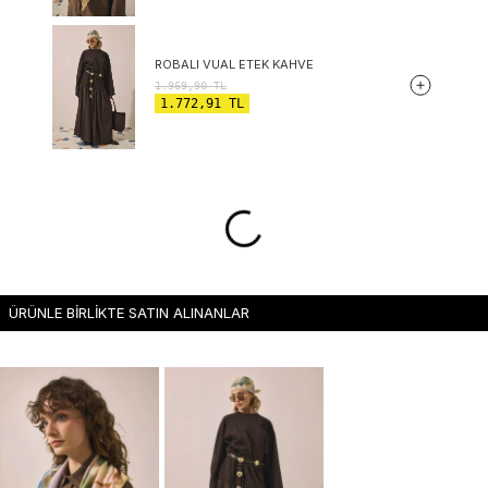
ROBALI VUAL ETEK KAHVE
1.969,90
TL
1.772,91
TL
ÜRÜNLE BİRLİKTE SATIN ALINANLAR