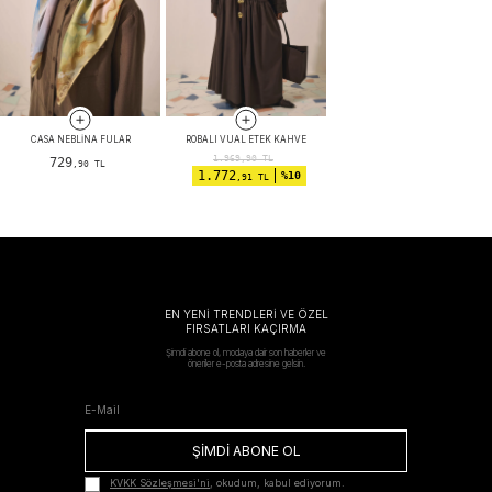
CASA NEBLINA FULAR
ROBALI VUAL ETEK KAHVE
1.969,90
TL
729
,90 TL
1.772
%10
,91 TL
EN YENİ TRENDLERİ VE ÖZEL
FIRSATLARI KAÇIRMA
Şimdi abone ol, modaya dair son haberler ve
öneriler e-posta adresine gelsin.
ŞİMDİ ABONE OL
KVKK Sözleşmesi'ni
, okudum, kabul ediyorum.