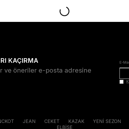
ARI KAÇIRMA
r ve öneriler e-posta adresine
K
NCKOT
JEAN
CEKET
KAZAK
YENİ SEZON
ELBİSE