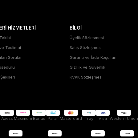
Rİ HİZMETLERİ
BİLGİ
Takibi
Üyelik Sözleşmesi
 ve Teslimat
Satış Sözleşmesi
ulan Sorular
Garanti ve İade Koşulları
rosedürü
Gizlilik ve Güvenlik
ekilleri
KVKK Sözleşmesi
Axess
Maximum
Bonus
Paraf
Mastercard
Troy
Visa
Western Unıon