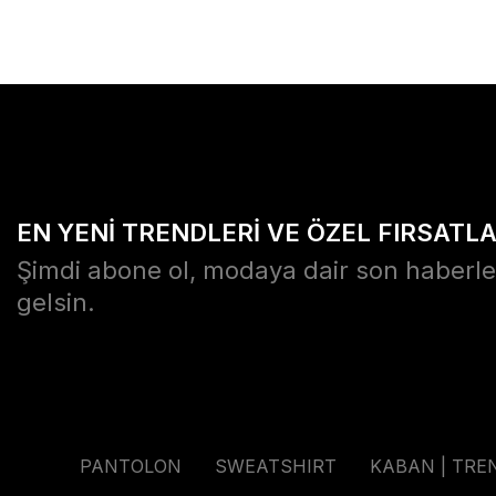
EN YENİ TRENDLERİ VE ÖZEL FIRSATL
Şimdi abone ol, modaya dair son haberle
gelsin.
PANTOLON
SWEATSHIRT
KABAN | TRE