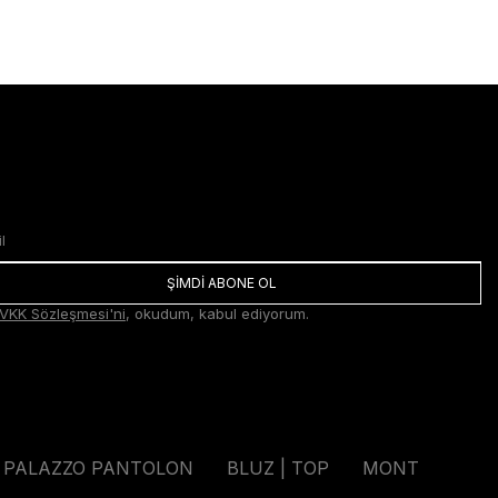
ŞİMDİ ABONE OL
VKK Sözleşmesi'ni
, okudum, kabul ediyorum.
PALAZZO PANTOLON
BLUZ | TOP
MONT