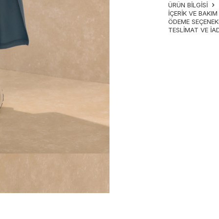
ÜRÜN BİLGİSİ
İÇERIK VE BAKI
ÖDEME SEÇENEK
TESLIMAT VE İA