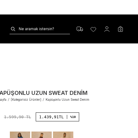
0
APÜŞONLU UZUN SWEAT DENIM
ayfa
/
[Kategorisiz Ürünler]
/
Kapüşonlu Uzun Sweat Denim
1.599,90
TL
1.439,91
TL
%10