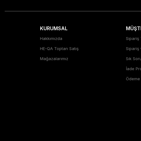
KURUMSAL
MÜŞTE
Hakkımızda
Sipariş 
HE-QA Toptan Satış
Sipariş
Mağazalarımız
Sık Sor
İade P
Ödeme Ş