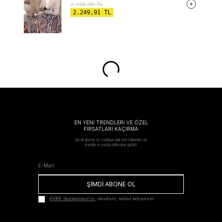
2.499,90
TL
2.249,91
TL
EN YENİ TRENDLERİ VE ÖZEL
FIRSATLARI KAÇIRMA
Şimdi abone ol, modaya dair son haberler ve
öneriler e-posta adresine gelsin.
ŞİMDİ ABONE OL
KVKK Sözleşmesi'ni
, okudum, kabul ediyorum.