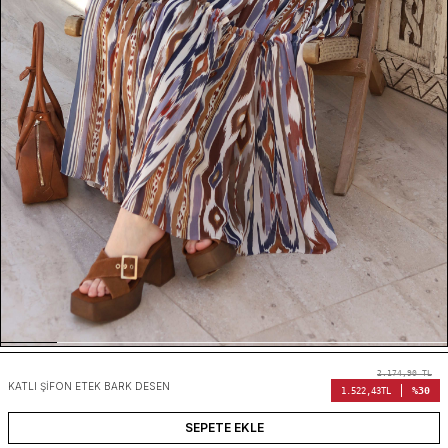
2.174,90
TL
KATLI ŞIFON ETEK BARK DESEN
%30
1.522,43
TL
SEPETE EKLE