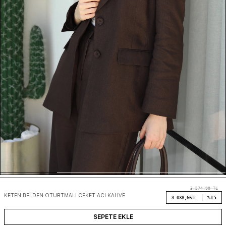
3.574,90
TL
KETEN BELDEN OTURTMALI CEKET ACI KAHVE
%15
3.038,66
TL
SEPETE EKLE