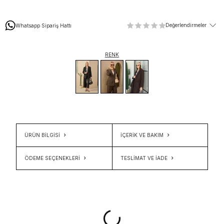
Değerlendirmeler
Whatsapp Sipariş Hattı
RENK
ÜRÜN BİLGİSİ
İÇERIK VE BAKIM
ÖDEME SEÇENEKLERI
TESLIMAT VE İADE