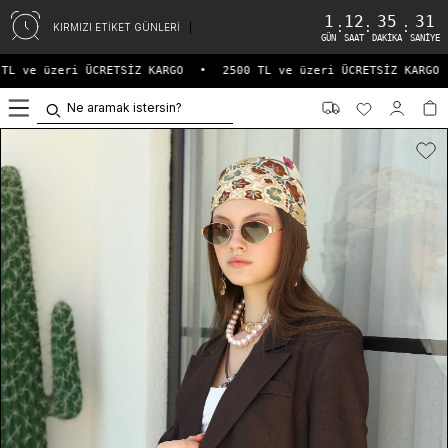
1
12
35
31
:
:
:
KIRMIZI ETİKET GÜNLERİ
GÜN
SAAT
DAKIKA
SANIYE
TL ve üzeri ÜCRETSİZ KARGO
•
2500 TL ve üzeri ÜCRETSİZ KARGO
0