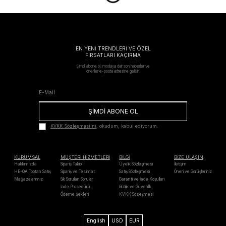
EN YENİ TRENDLERİ VE ÖZEL
FIRSATLARI KAÇIRMA
Şimdi abone ol, modaya dair son haberler ve
öneriler e-posta adresine gelsin.
ŞİMDİ ABONE OL
KVKK Sözleşmesi'ni
, okudum, kabul ediyorum.
KURUMSAL
MÜŞTERİ HİZMETLERİ
BİLGİ
BİZE ULAŞIN
Hakkımızda
Sipariş Takibi
Üyelik Sözleşmesi
İletişim
HE-QA Toptan Satış
Sipariş ve Teslimat
Satış Sözleşmesi
Öneri ve Görüşleriniz
Mağazalarımız
Sık Sorulan Sorular
Garanti ve İade Koşulları
İade Prosedürü
Gizlilik ve Güvenlik
Ödeme Şekilleri
KVKK Sözleşmesi
English
USD
EUR