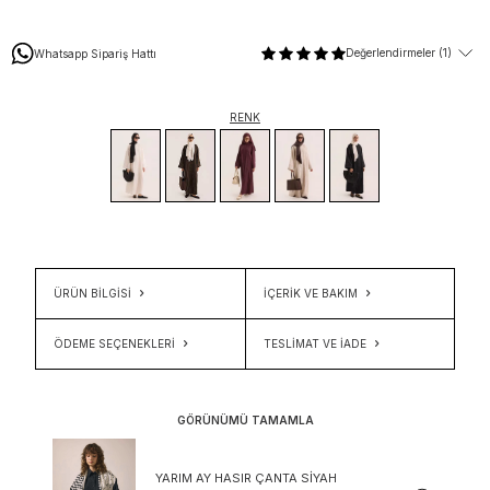
Değerlendirmeler (1)
Whatsapp Sipariş Hattı
RENK
ÜRÜN BİLGİSİ
İÇERIK VE BAKIM
ÖDEME SEÇENEKLERI
TESLIMAT VE İADE
GÖRÜNÜMÜ TAMAMLA
YARIM AY HASIR ÇANTA SIYAH