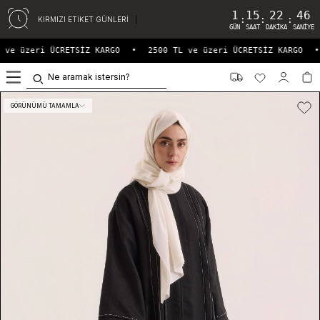
1
15
22
46
:
:
:
KIRMIZI ETİKET GÜNLERİ
GÜN
SAAT
DAKIKA
SANIYE
ve üzeri ÜCRETSİZ KARGO
•
2500 TL ve üzeri ÜCRETSİZ KARGO
•
0
GÖRÜNÜMÜ TAMAMLA