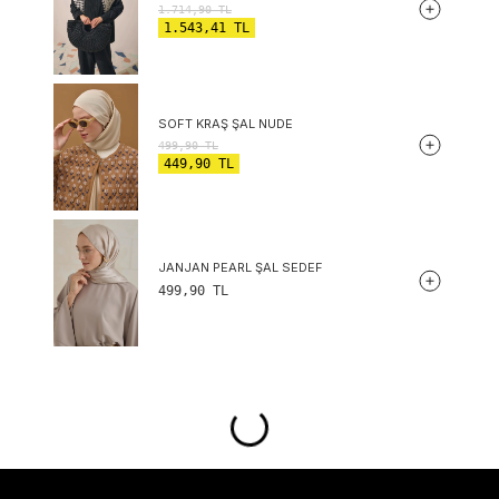
1.714,90
TL
1.543,41
TL
SOFT KRAŞ ŞAL NUDE
499,90
TL
449,90
TL
JANJAN PEARL ŞAL SEDEF
499,90
TL