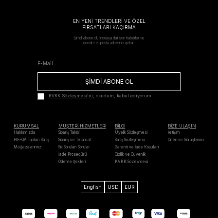
EN YENİ TRENDLERİ VE ÖZEL
FIRSATLARI KAÇIRMA
Şimdi abone ol, modaya dair son haberler ve
öneriler e-posta adresine gelsin.
ŞİMDİ ABONE OL
KVKK Sözleşmesi'ni
, okudum, kabul ediyorum.
KURUMSAL
MÜŞTERİ HİZMETLERİ
BİLGİ
BİZE ULAŞIN
Hakkımızda
Sipariş Takibi
Üyelik Sözleşmesi
İletişim
HE-QA Toptan Satış
Sipariş ve Teslimat
Satış Sözleşmesi
Öneri ve Görüşleriniz
Mağazalarımız
Sık Sorulan Sorular
Garanti ve İade Koşulları
İade Prosedürü
Gizlilik ve Güvenlik
Ödeme Şekilleri
KVKK Sözleşmesi
English
USD
EUR