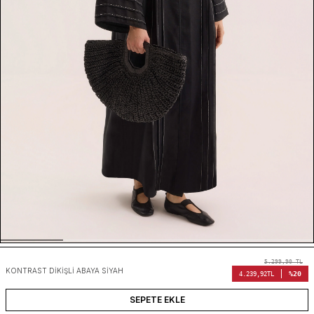
5.299,90
TL
KONTRAST DIKIŞLI ABAYA SIYAH
%20
4.239,92
TL
SEPETE EKLE