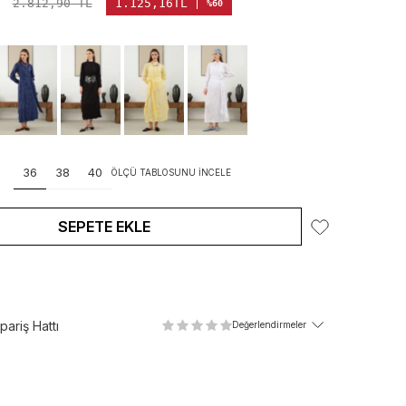
2.812,90
TL
1.125,16
TL
%60
36
38
40
ÖLÇÜ TABLOSUNU İNCELE
SEPETE EKLE
ariş Hattı
Değerlendirmeler