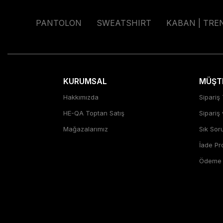
PANTOLON
SWEATSHIRT
KABAN | TRE
KURUMSAL
MÜŞTE
Hakkımızda
Sipariş 
HE-QA Toptan Satış
Sipariş
Mağazalarımız
Sık Sor
İade P
Ödeme Ş