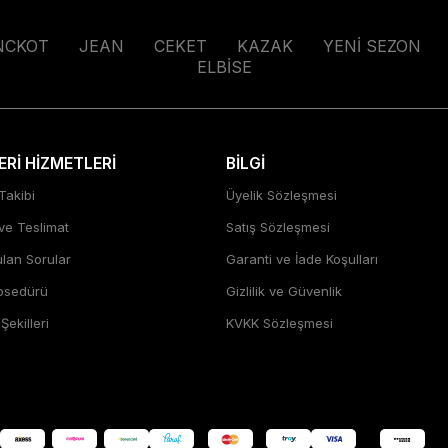
NCKOT
JEAN
CEKET
KAZAK
YENİ SEZON
ELBİSE
Rİ HİZMETLERİ
BİLGİ
Takibi
Üyelik Sözleşmesi
 ve Teslimat
Satış Sözleşmesi
ulan Sorular
Garanti ve İade Koşulları
rosedürü
Gizlilik ve Güvenlik
ekilleri
KVKK Sözleşmesi