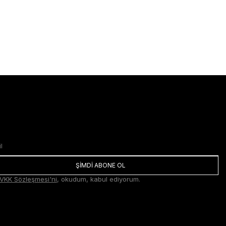
ŞİMDİ ABONE OL
VKK Sözleşmesi'ni
, okudum, kabul ediyorum.