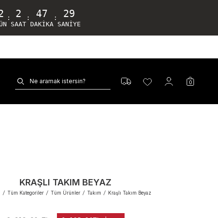
2
2
47
28
:
:
:
ÜN
SAAT
DAKIKA
SANIYE
0
KRAŞLI TAKIM BEYAZ
a
/
Tüm Kategoriler
/
Tüm Ürünler
/
Takım
/
Kraşlı Takım Beyaz