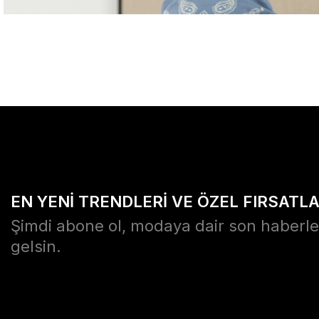
EN YENİ TRENDLERİ VE ÖZEL FIRSATL
Şimdi abone ol, modaya dair son haberle
gelsin.