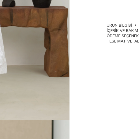
ÜRÜN BİLGİSİ
İÇERIK VE BAKI
ÖDEME SEÇENEK
TESLIMAT VE İA