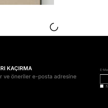
ARI KAÇIRMA
r ve öneriler e-posta adresine
K