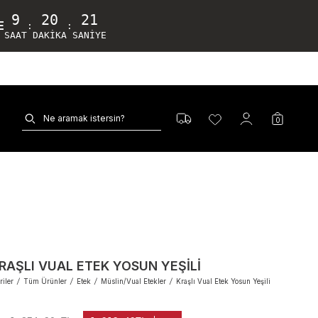
9
20
20
E
:
:
SAAT
DAKIKA
SANIYE
0
RAŞLI VUAL ETEK YOSUN YEŞILI
iler
/
Tüm Ürünler
/
Etek
/
Müslin/Vual Etekler
/
Kraşlı Vual Etek Yosun Yeşili