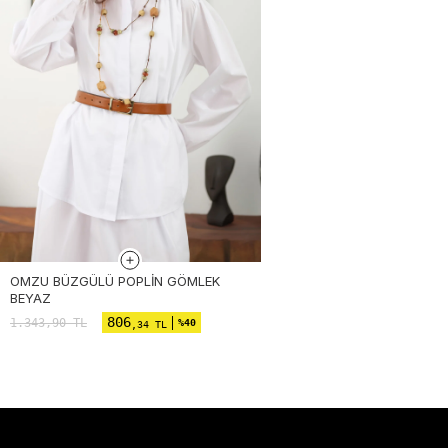
OMZU BÜZGÜLÜ POPLIN GÖMLEK
BEYAZ
806
1.343,90
TL
%40
,34 TL