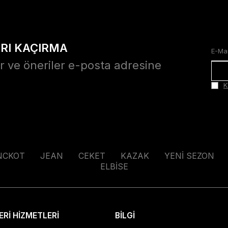
ARI KAÇIRMA
r ve öneriler e-posta adresine
K
NCKOT
JEAN
CEKET
KAZAK
YENİ SEZON
ELBİSE
Rİ HİZMETLERİ
BİLGİ