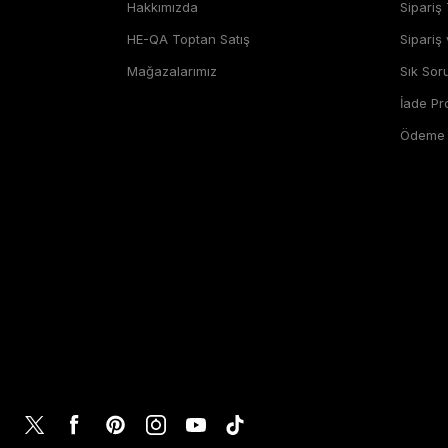
Hakkımızda
Sipariş 
HE-QA Toptan Satış
Sipariş
Mağazalarımız
Sık Sor
İade P
Ödeme Ş