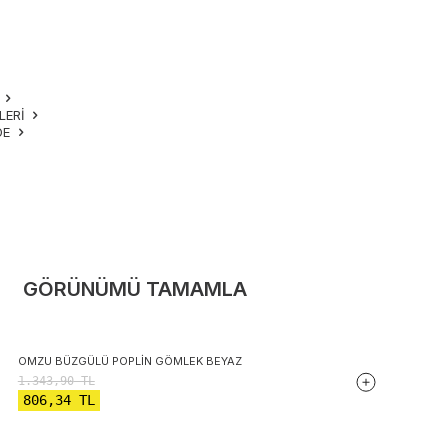
M
LERI
DE
GÖRÜNÜMÜ TAMAMLA
OMZU BÜZGÜLÜ POPLIN GÖMLEK BEYAZ
1.343,90
TL
806,34
TL