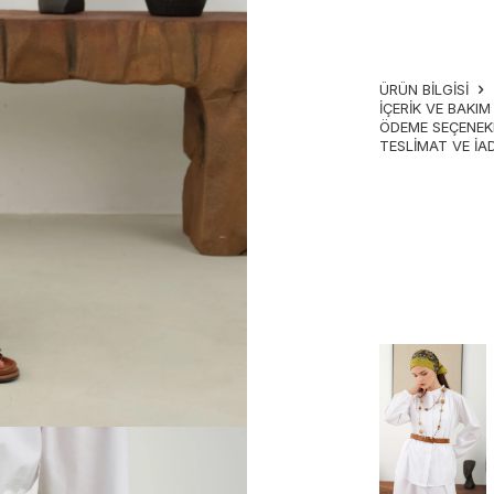
ÜRÜN BİLGİSİ
İÇERIK VE BAKI
ÖDEME SEÇENEK
TESLIMAT VE İA