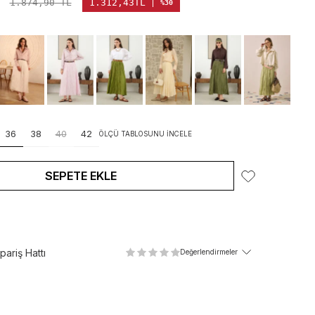
1.874,90
TL
1.312,43
TL
%30
36
38
40
42
ÖLÇÜ TABLOSUNU İNCELE
SEPETE EKLE
ariş Hattı
Değerlendirmeler