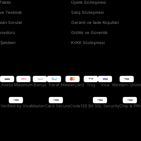
Takibi
Üyelik Sözleşmesi
 ve Teslimat
Satış Sözleşmesi
ulan Sorular
Garanti ve İade Koşulları
rosedürü
Gizlilik ve Güvenlik
ekilleri
KVKK Sözleşmesi
Axess
Maximum
Bonus
Paraf
Mastercard
Troy
Visa
Western Unıon
Verified by Visa
MasterCard SecureCode
128 Bit SSL Security
Chip & PIN