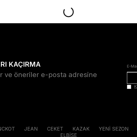
ARI KAÇIRMA
r ve öneriler e-posta adresine
K
NCKOT
JEAN
CEKET
KAZAK
YENİ SEZON
ELBİSE