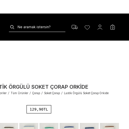
0
TIK ÖRGÜLÜ SOKET ÇORAP ORKIDE
riler
/
Tüm Ürünler
/
Çorap
/
Soket Çorap
/
Lastik Örgülü Soket Çorap Orkide
129,90
TL