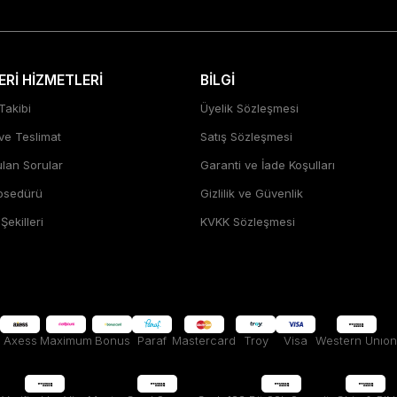
Rİ HİZMETLERİ
BİLGİ
Takibi
Üyelik Sözleşmesi
 ve Teslimat
Satış Sözleşmesi
ulan Sorular
Garanti ve İade Koşulları
rosedürü
Gizlilik ve Güvenlik
ekilleri
KVKK Sözleşmesi
Axess
Maximum
Bonus
Paraf
Mastercard
Troy
Visa
Western Unıon