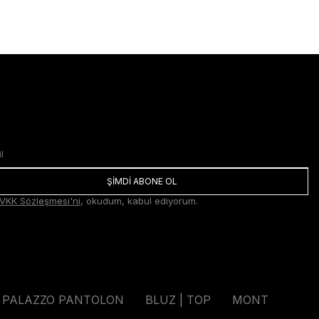
ŞİMDİ ABONE OL
VKK Sözleşmesi'ni
, okudum, kabul ediyorum.
PALAZZO PANTOLON
BLUZ | TOP
MONT