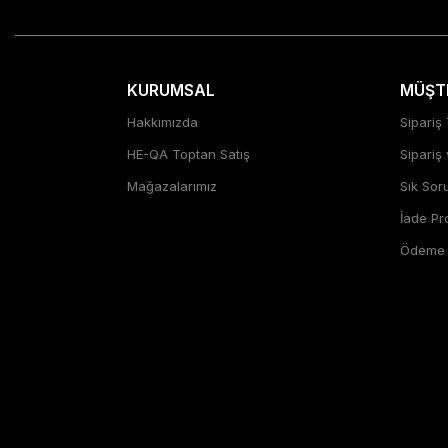
KURUMSAL
MÜŞTE
Hakkımızda
Sipariş 
HE-QA Toptan Satış
Sipariş
Mağazalarımız
Sık Sor
İade P
Ödeme Ş