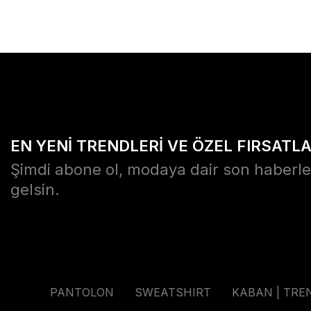
EN YENİ TRENDLERİ VE ÖZEL FIRSATL
Şimdi abone ol, modaya dair son haberle
gelsin.
PANTOLON
SWEATSHIRT
KABAN | TRE