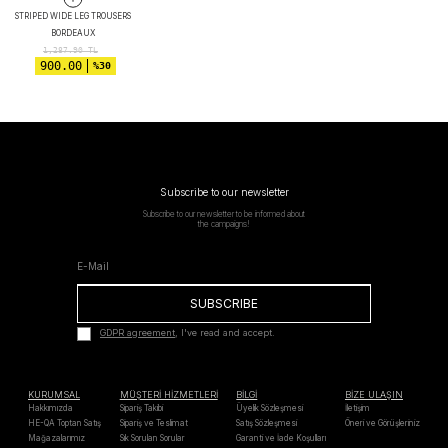
STRIPED WIDE LEG TROUSERS
BORDEAUX
1,287.90
TL
900.00
%30
Subscribe to our newsletter
Subscribe to our newsletter to be informed about
the campaigns!
SUBSCRIBE
GDPR agreement
, I've read and accept.
KURUMSAL
MÜŞTERİ HİZMETLERİ
BİLGİ
BİZE ULAŞIN
Hakkımızda
Sipariş Takibi
Üyelik Sözleşmesi
İletişim
HE-QA Toptan Satış
Sipariş ve Teslimat
Satış Sözleşmesi
Öneri ve Görüşleriniz
Mağazalarımız
Sık Sorulan Sorular
Garanti ve İade Koşulları