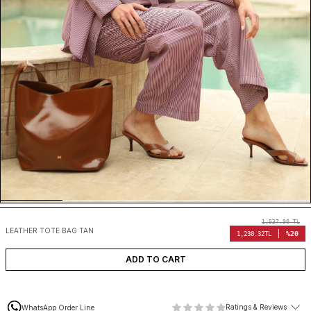
1,537.90
TL
LEATHER TOTE BAG TAN
%20
1,230.32
TL
ADD TO CART
Ratings & Reviews
WhatsApp Order Line