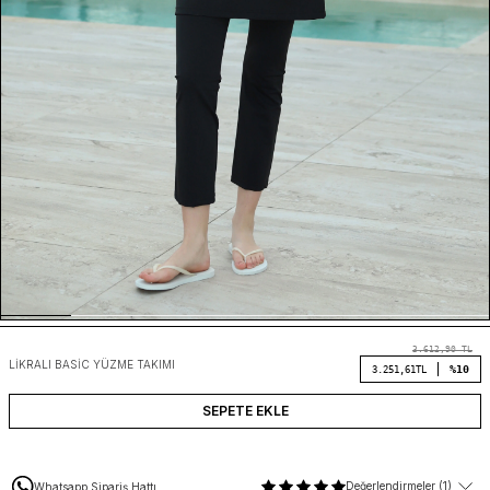
3.612,90
TL
LIKRALI BASIC YÜZME TAKIMI
%10
3.251,61
TL
SEPETE EKLE
Değerlendirmeler (1)
Whatsapp Sipariş Hattı