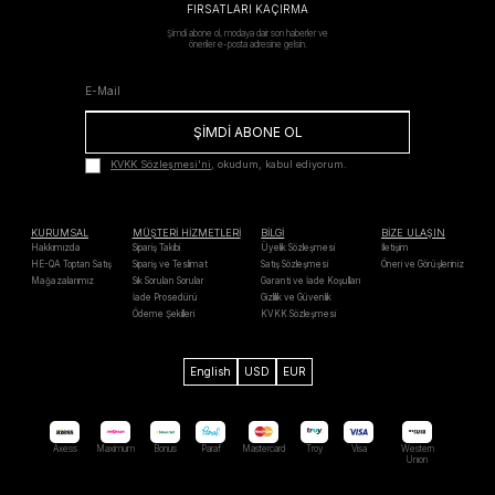
FIRSATLARI KAÇIRMA
Şimdi abone ol, modaya dair son haberler ve
öneriler e-posta adresine gelsin.
ŞİMDİ ABONE OL
KVKK Sözleşmesi'ni
, okudum, kabul ediyorum.
KURUMSAL
MÜŞTERİ HİZMETLERİ
BİLGİ
BİZE ULAŞIN
Hakkımızda
Sipariş Takibi
Üyelik Sözleşmesi
İletişim
HE-QA Toptan Satış
Sipariş ve Teslimat
Satış Sözleşmesi
Öneri ve Görüşleriniz
Mağazalarımız
Sık Sorulan Sorular
Garanti ve İade Koşulları
İade Prosedürü
Gizlilik ve Güvenlik
Ödeme Şekilleri
KVKK Sözleşmesi
English
USD
EUR
Axess
Maximum
Bonus
Paraf
Mastercard
Troy
Visa
Western
Unıon