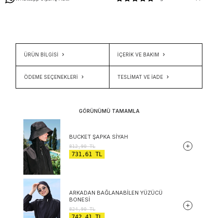
ÜRÜN BİLGİSİ
İÇERIK VE BAKIM
ÖDEME SEÇENEKLERI
TESLIMAT VE İADE
GÖRÜNÜMÜ TAMAMLA
BUCKET ŞAPKA SIYAH
812,90
TL
731,61
TL
ARKADAN BAĞLANABILEN YÜZÜCÜ
BONESI
824,90
TL
742,41
TL