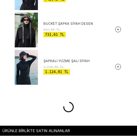
BUCKET ŞAPKA SIYAH DESEN
812,90
TL
731,61
TL
ŞAPKALI YÜZME ŞALI SIYAH
1.249,90
TL
1.124,91
TL
ÜRÜNLE BİRLİKTE SATIN ALINANLAR