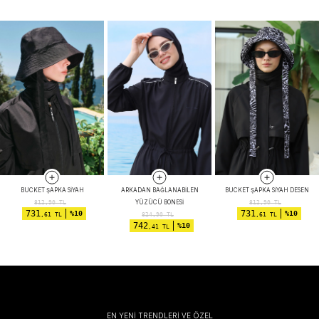
BUCKET ŞAPKA SIYAH
ARKADAN BAĞLANABILEN
BUCKET ŞAPKA SIYAH DESEN
YÜZÜCÜ BONESI
812,90
TL
812,90
TL
731
731
%10
%10
,61 TL
824,90
TL
,61 TL
742
%10
,41 TL
EN YENİ TRENDLERİ VE ÖZEL