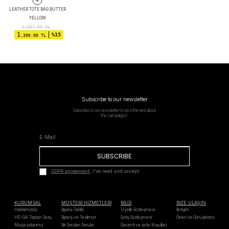
LEATHER TOTE BAG BUTTER
YELLOW
1,537.90
TL
1
%15
,300.00 TL
Subscribe to our newsletter
Subscribe to our newsletter to be informed about
the campaigns!
SUBSCRIBE
GDPR agreement
, I've read and accept.
KURUMSAL
MÜŞTERİ HİZMETLERİ
BİLGİ
BİZE ULAŞIN
Hakkımızda
Sipariş Takibi
Üyelik Sözleşmesi
İletişim
HE-QA Toptan Satış
Sipariş ve Teslimat
Satış Sözleşmesi
Öneri ve Görüşleriniz
Mağazalarımız
Sık Sorulan Sorular
Garanti ve İade Koşulları