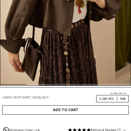
2,499.90
TL
LINEN CROP SHIRT HAZELNUT
%10
2,249.91
TL
ADD TO CART
Ratings & Reviews (1)
WhatsApp Order Line