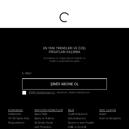
EN YENİ TRENDLERİ VE ÖZEL
FIRSATLARI KAÇIRMA
Şimdi abone ol, modaya dair son haberler ve
öneriler e-posta adresine gelsin.
ŞİMDİ ABONE OL
KVKK Sözleşmesi'ni
, okudum, kabul ediyorum.
KURUMSAL
MÜŞTERİ HİZMETLERİ
BİLGİ
BİZE ULAŞIN
Hakkımızda
Sipariş Takibi
Üyelik Sözleşmesi
İletişim
HE-QA Toptan Satış
Sipariş ve Teslimat
Satış Sözleşmesi
Öneri ve Görüşleriniz
Mağazalarımız
Sık Sorulan Sorular
Garanti ve İade Koşulları
İade Prosedürü
Gizlilik ve Güvenlik