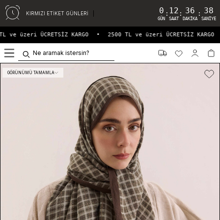
0
12
36
37
:
:
:
KIRMIZI ETİKET GÜNLERİ
GÜN
SAAT
DAKIKA
SANIYE
L ve üzeri ÜCRETSİZ KARGO
•
2500 TL ve üzeri ÜCRETSİZ KARGO
0
GÖRÜNÜMÜ TAMAMLA