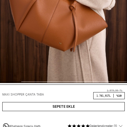
1.979,90
TL
MAXI SHOPPER ÇANTA TABA
%10
1.781,91
TL
SEPETE EKLE
Değerlendirmeler (1)
Whatsapp Sipariş Hattı