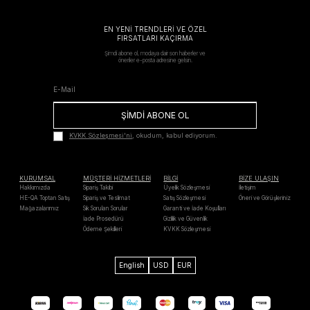
EN YENİ TRENDLERİ VE ÖZEL
FIRSATLARI KAÇIRMA
Şimdi abone ol, modaya dair son haberler ve
öneriler e-posta adresine gelsin.
ŞİMDİ ABONE OL
KVKK Sözleşmesi'ni
, okudum, kabul ediyorum.
KURUMSAL
MÜŞTERİ HİZMETLERİ
BİLGİ
BİZE ULAŞIN
Hakkımızda
Sipariş Takibi
Üyelik Sözleşmesi
İletişim
HE-QA Toptan Satış
Sipariş ve Teslimat
Satış Sözleşmesi
Öneri ve Görüşleriniz
Mağazalarımız
Sık Sorulan Sorular
Garanti ve İade Koşulları
İade Prosedürü
Gizlilik ve Güvenlik
Ödeme Şekilleri
KVKK Sözleşmesi
English
USD
EUR