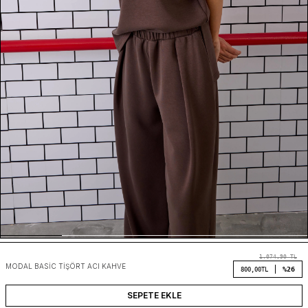
1.074,90
TL
MODAL BASIC TIŞÖRT ACI KAHVE
%26
800,00
TL
SEPETE EKLE