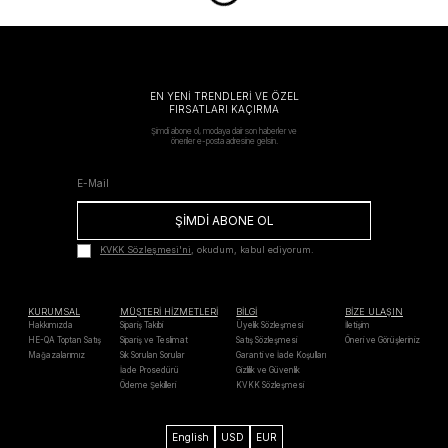
EN YENİ TRENDLERİ VE ÖZEL
FIRSATLARI KAÇIRMA
Şimdi abone ol, modaya dair son haberler ve
öneriler e-posta adresine gelsin.
ŞİMDİ ABONE OL
KVKK Sözleşmesi'ni
, okudum, kabul ediyorum.
KURUMSAL
MÜŞTERİ HİZMETLERİ
BİLGİ
BİZE ULAŞIN
Hakkımızda
Sipariş Takibi
Üyelik Sözleşmesi
İletişim
HE-QA Toptan Satış
Sipariş ve Teslimat
Satış Sözleşmesi
Öneri ve Görüşleriniz
Mağazalarımız
Sık Sorulan Sorular
Garanti ve İade Koşulları
İade Prosedürü
Gizlilik ve Güvenlik
Ödeme Şekilleri
KVKK Sözleşmesi
English
USD
EUR