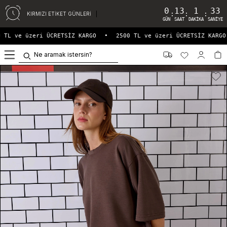
0
13
1
33
:
:
:
KIRMIZI ETİKET GÜNLERİ
GÜN
SAAT
DAKIKA
SANIYE
 TL ve üzeri ÜCRETSİZ KARGO
•
2500 TL ve üzeri ÜCRETSİZ KARGO
0