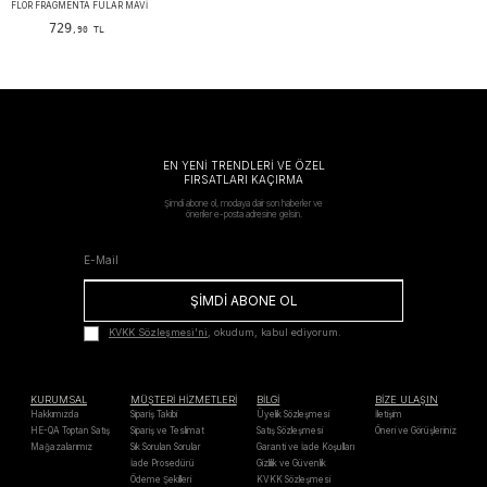
FLOR FRAGMENTA FULAR MAVI
729
,90 TL
EN YENİ TRENDLERİ VE ÖZEL
FIRSATLARI KAÇIRMA
Şimdi abone ol, modaya dair son haberler ve
öneriler e-posta adresine gelsin.
ŞİMDİ ABONE OL
KVKK Sözleşmesi'ni
, okudum, kabul ediyorum.
KURUMSAL
MÜŞTERİ HİZMETLERİ
BİLGİ
BİZE ULAŞIN
Hakkımızda
Sipariş Takibi
Üyelik Sözleşmesi
İletişim
HE-QA Toptan Satış
Sipariş ve Teslimat
Satış Sözleşmesi
Öneri ve Görüşleriniz
Mağazalarımız
Sık Sorulan Sorular
Garanti ve İade Koşulları
İade Prosedürü
Gizlilik ve Güvenlik
Ödeme Şekilleri
KVKK Sözleşmesi