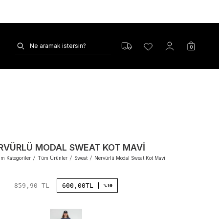
0
RVÜRLÜ MODAL SWEAT KOT MAVI
m Kategoriler
/
Tüm Ürünler
/
Sweat
/
Nervürlü Modal Sweat Kot Mavi
859,90
TL
600,00
TL
%30