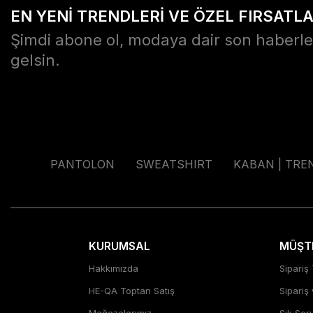
EN YENİ TRENDLERİ VE ÖZEL FIRSATL
Şimdi abone ol, modaya dair son haberle
gelsin.
PANTOLON
SWEATSHIRT
KABAN | TRE
KURUMSAL
MÜŞTE
Hakkımızda
Sipariş 
HE-QA Toptan Satış
Sipariş
Mağazalarımız
Sık Sor