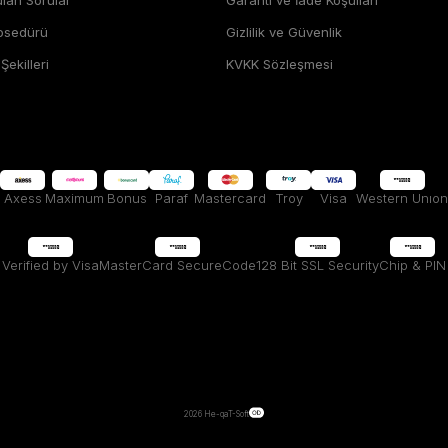
rosedürü
Gizlilik ve Güvenlik
ekilleri
KVKK Sözleşmesi
Axess
Maximum
Bonus
Paraf
Mastercard
Troy
Visa
Western Unıon
Verified by Visa
MasterCard SecureCode
128 Bit SSL Security
Chip & PIN
2026 He-qa
T-Soft