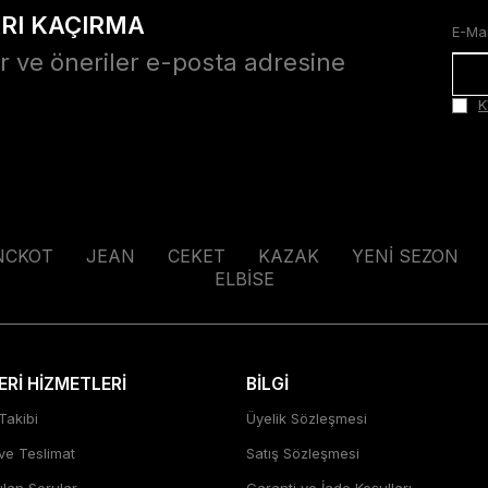
ARI KAÇIRMA
r ve öneriler e-posta adresine
K
NCKOT
JEAN
CEKET
KAZAK
YENİ SEZON
ELBİSE
Rİ HİZMETLERİ
BİLGİ
Takibi
Üyelik Sözleşmesi
 ve Teslimat
Satış Sözleşmesi
ulan Sorular
Garanti ve İade Koşulları