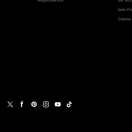
İade P
Ödeme Ş