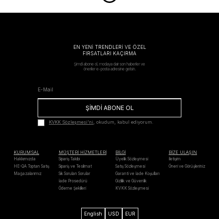
EN YENİ TRENDLERİ VE ÖZEL
FIRSATLARI KAÇIRMA
Şimdi abone ol, modaya dair son haberler ve
öneriler e-posta adresine gelsin.
ŞİMDİ ABONE OL
KVKK Sözleşmesi'ni
, okudum, kabul ediyorum.
KURUMSAL
MÜŞTERİ HİZMETLERİ
BİLGİ
BİZE ULAŞIN
Hakkımızda
Sipariş Takibi
Üyelik Sözleşmesi
İletişim
HE-QA Toptan Satış
Sipariş ve Teslimat
Satış Sözleşmesi
Öneri ve Görüşleriniz
Mağazalarımız
Sık Sorulan Sorular
Garanti ve İade Koşulları
İade Prosedürü
Gizlilik ve Güvenlik
Ödeme Şekilleri
KVKK Sözleşmesi
English
USD
EUR