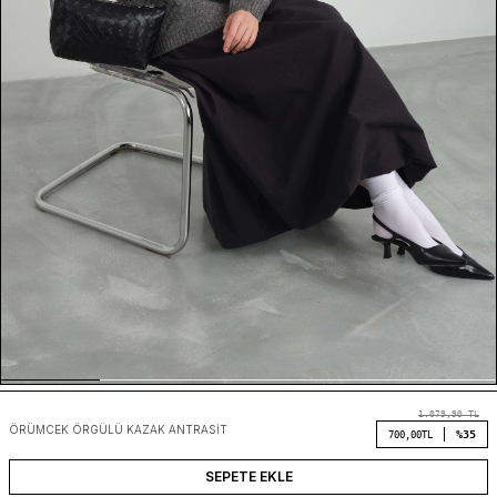
1.079,90
TL
ÖRÜMCEK ÖRGÜLÜ KAZAK ANTRASIT
%35
700,00
TL
SEPETE EKLE