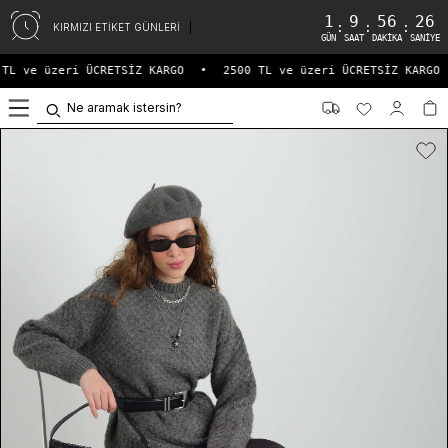
1
9
56
26
:
:
:
KIRMIZI ETİKET GÜNLERİ
GÜN
SAAT
DAKIKA
SANIYE
TL ve üzeri ÜCRETSİZ KARGO
•
2500 TL ve üzeri ÜCRETSİZ KARGO
0