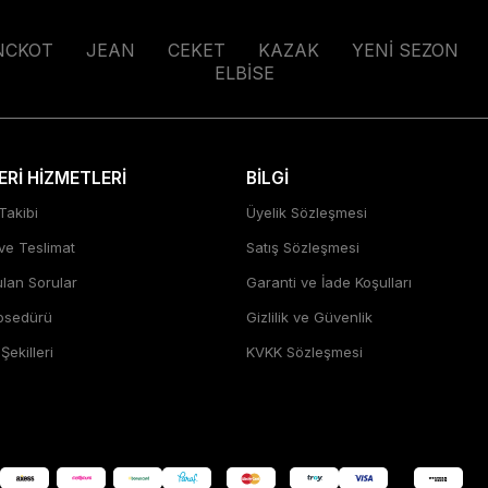
NCKOT
JEAN
CEKET
KAZAK
YENİ SEZON
ELBİSE
Rİ HİZMETLERİ
BİLGİ
Takibi
Üyelik Sözleşmesi
 ve Teslimat
Satış Sözleşmesi
ulan Sorular
Garanti ve İade Koşulları
rosedürü
Gizlilik ve Güvenlik
ekilleri
KVKK Sözleşmesi