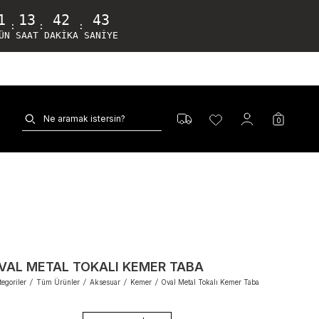
1
13
42
42
:
:
:
ÜN
SAAT
DAKIKA
SANIYE
0
VAL METAL TOKALI KEMER TABA
egoriler
/
Tüm Ürünler
/
Aksesuar
/
Kemer
/
Oval Metal Tokalı Kemer Taba