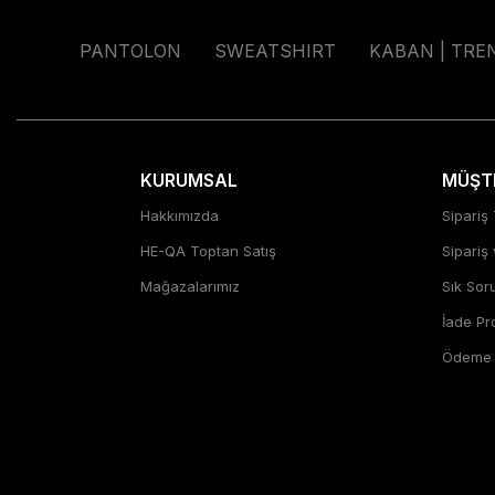
PANTOLON
SWEATSHIRT
KABAN | TRE
KURUMSAL
MÜŞTE
Hakkımızda
Sipariş 
HE-QA Toptan Satış
Sipariş
Mağazalarımız
Sık Sor
İade P
Ödeme Ş