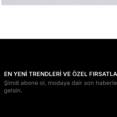
EN YENİ TRENDLERİ VE ÖZEL FIRSATL
Şimdi abone ol, modaya dair son haberle
gelsin.