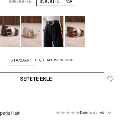
399,90
TL
359,91
TL
%10
STANDART
ÖLÇÜ TABLOSUNU İNCELE
SEPETE EKLE
ariş Hattı
Değerlendirmeler