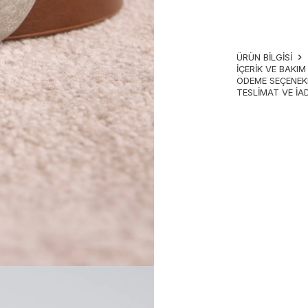
ÜRÜN BİLGİSİ
İÇERIK VE BAKI
ÖDEME SEÇENEK
TESLIMAT VE İA