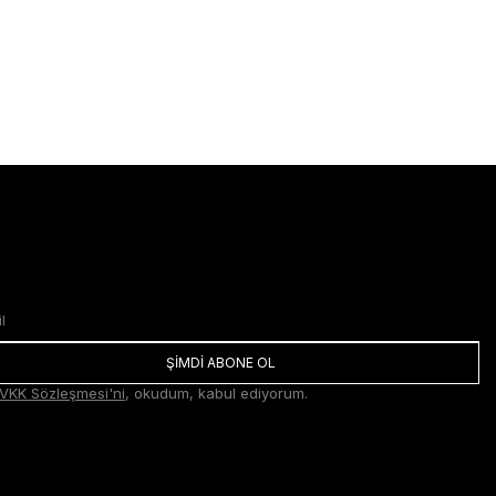
ŞİMDİ ABONE OL
VKK Sözleşmesi'ni
, okudum, kabul ediyorum.