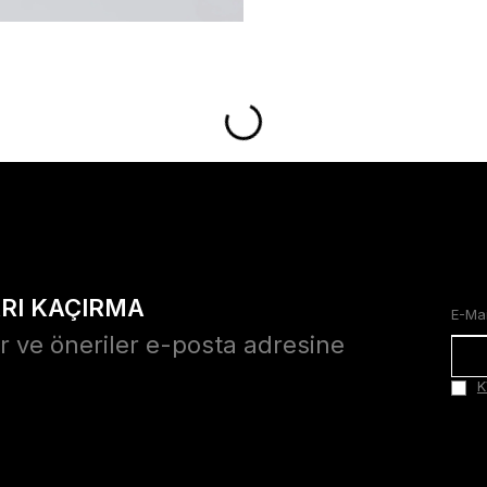
ARI KAÇIRMA
r ve öneriler e-posta adresine
K