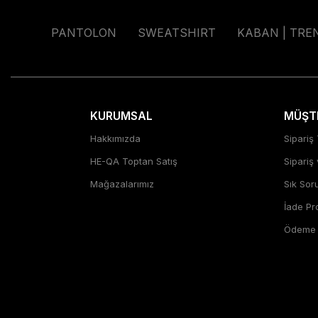
PANTOLON
SWEATSHIRT
KABAN | TRE
KURUMSAL
MÜŞTE
Hakkımızda
Sipariş 
HE-QA Toptan Satış
Sipariş
Mağazalarımız
Sık Sor
İade P
Ödeme Ş