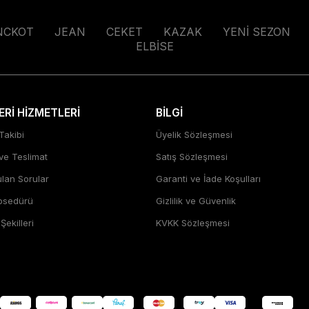
NCKOT
JEAN
CEKET
KAZAK
YENİ SEZON
ELBİSE
Rİ HİZMETLERİ
BİLGİ
Takibi
Üyelik Sözleşmesi
 ve Teslimat
Satış Sözleşmesi
ulan Sorular
Garanti ve İade Koşulları
rosedürü
Gizlilik ve Güvenlik
ekilleri
KVKK Sözleşmesi