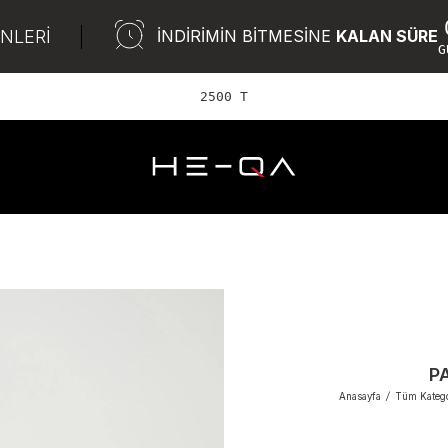
ÜNLERİ
İNDİRİMİN BİTMESİNE
KALAN SÜRE
G
2500 TL ve üze
P
Anasayfa
/
Tüm Katego