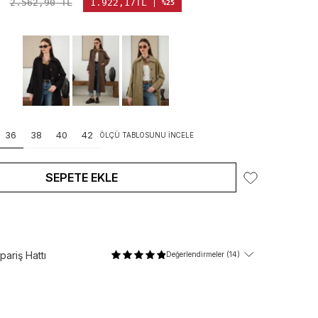
2.562,90
TL
1.922,17
TL
%25
36
38
40
42
ÖLÇÜ TABLOSUNU İNCELE
SEPETE EKLE
ariş Hattı
Değerlendirmeler (14)