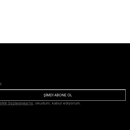
ŞİMDİ ABONE OL
VKK Sözleşmesi'ni
, okudum, kabul ediyorum.