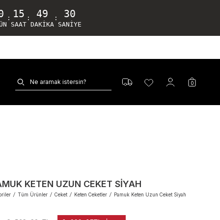
0
15
49
29
:
:
:
ÜN
SAAT
DAKIKA
SANIYE
0
AMUK KETEN UZUN CEKET SIYAH
riler
/
Tüm Ürünler
/
Ceket
/
Keten Ceketler
/
Pamuk Keten Uzun Ceket Siyah