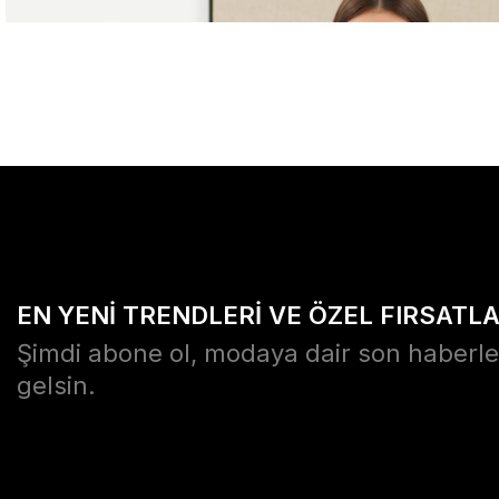
EN YENİ TRENDLERİ VE ÖZEL FIRSATL
Şimdi abone ol, modaya dair son haberle
gelsin.