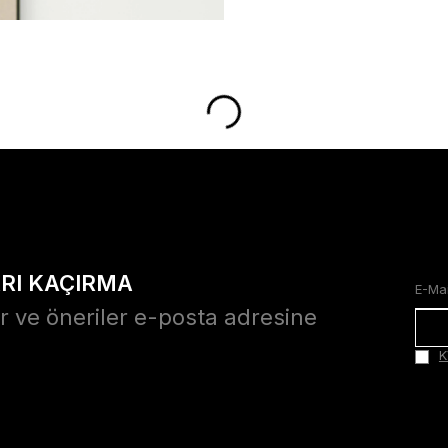
ARI KAÇIRMA
r ve öneriler e-posta adresine
K