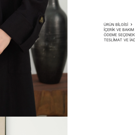
ÜRÜN BİLGİSİ
İÇERIK VE BAKI
ÖDEME SEÇENEK
TESLIMAT VE İA