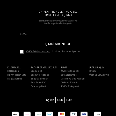
EN YENİ TRENDLERİ VE ÖZEL
FIRSATLARI KAÇIRMA
Şimdi abone ol, modaya dair son haberler ve
öneriler e-posta adresine gelsin.
ŞİMDİ ABONE OL
KVKK Sözleşmesi'ni
, okudum, kabul ediyorum.
KURUMSAL
MÜŞTERİ HİZMETLERİ
BİLGİ
BİZE ULAŞIN
Hakkımızda
Sipariş Takibi
Üyelik Sözleşmesi
İletişim
HE-QA Toptan Satış
Sipariş ve Teslimat
Satış Sözleşmesi
Öneri ve Görüşleriniz
Mağazalarımız
Sık Sorulan Sorular
Garanti ve İade Koşulları
İade Prosedürü
Gizlilik ve Güvenlik
Ödeme Şekilleri
KVKK Sözleşmesi
English
USD
EUR