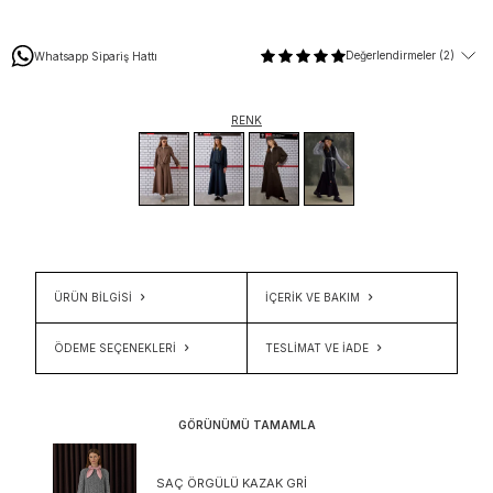
Değerlendirmeler (2)
Whatsapp Sipariş Hattı
RENK
ÜRÜN BİLGİSİ
İÇERIK VE BAKIM
ÖDEME SEÇENEKLERI
TESLIMAT VE İADE
GÖRÜNÜMÜ TAMAMLA
SAÇ ÖRGÜLÜ KAZAK GRI