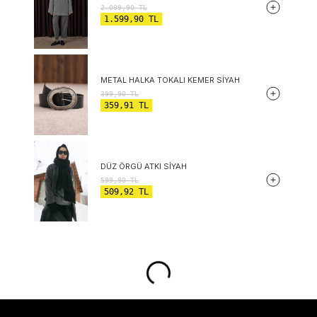
2.099,90
TL
1.599,90
TL
METAL HALKA TOKALI KEMER SIYAH
399,90
TL
359,91
TL
DÜZ ÖRGÜ ATKI SIYAH
599,90
TL
509,92
TL