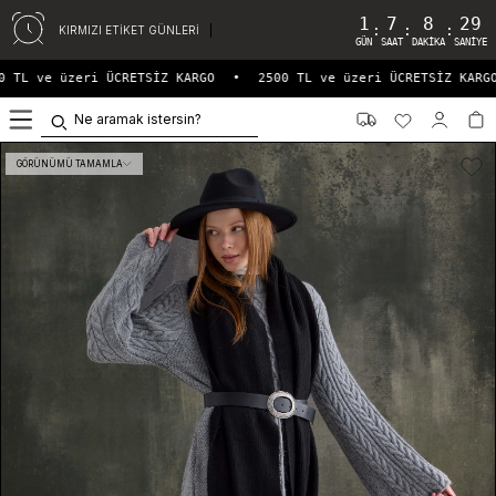
1
7
8
29
:
:
:
KIRMIZI ETİKET GÜNLERİ
GÜN
SAAT
DAKIKA
SANIYE
 TL ve üzeri ÜCRETSİZ KARGO
•
2500 TL ve üzeri ÜCRETSİZ KARGO
0
GÖRÜNÜMÜ TAMAMLA