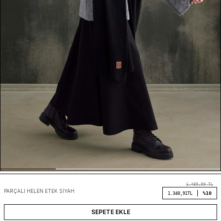
1.489,90
TL
PARÇALI HELEN ETEK SIYAH
%10
1.340,91
TL
SEPETE EKLE