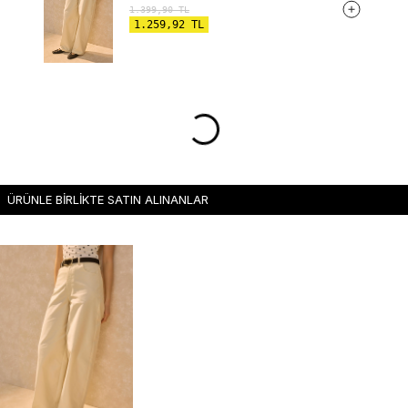
1.399,90
TL
1.259,92
TL
ÜRÜNLE BİRLİKTE SATIN ALINANLAR