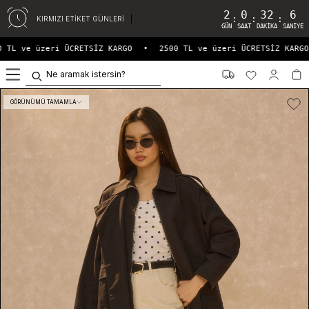
2
0
32
6
:
:
:
KIRMIZI ETİKET GÜNLERİ
GÜN
SAAT
DAKIKA
SANIYE
 TL ve üzeri ÜCRETSİZ KARGO
•
2500 TL ve üzeri ÜCRETSİZ KARGO
0
GÖRÜNÜMÜ TAMAMLA