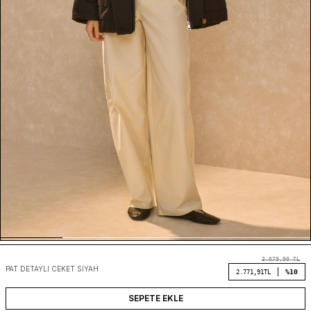
3.079,90
TL
PAT DETAYLI CEKET SIYAH
%10
2.771,91
TL
SEPETE EKLE