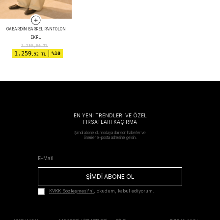
GABARDIN BARREL PANTOLON
EKRU
1.399,90
TL
1.259
%10
,92 TL
EN YENİ TRENDLERİ VE ÖZEL
FIRSATLARI KAÇIRMA
Şimdi abone ol, modaya dair son haberler ve
öneriler e-posta adresine gelsin.
ŞİMDİ ABONE OL
KVKK Sözleşmesi'ni
, okudum, kabul ediyorum.