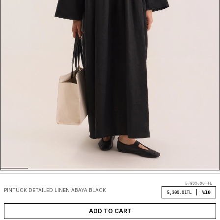
5,899.90
TL
PINTUCK DETAILED LINEN ABAYA BLACK
%10
5,309.91
TL
ADD TO CART