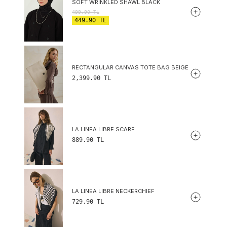
SOFT WRINKLED SHAWL BLACK
499.90
TL
449.90
TL
RECTANGULAR CANVAS TOTE BAG BEIGE
2,399.90
TL
LA LINEA LIBRE SCARF
889.90
TL
LA LINEA LIBRE NECKERCHIEF
729.90
TL