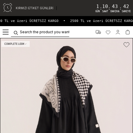
1
10
43
42
:
:
:
KIRMIZI ETİKET GÜNLERİ
GÜN
SAAT
DAKIKA
SANIYE
0 TL ve üzeri ÜCRETSİZ KARGO
•
2500 TL ve üzeri ÜCRETSİZ KARGO
0
COMPLETE LOOK