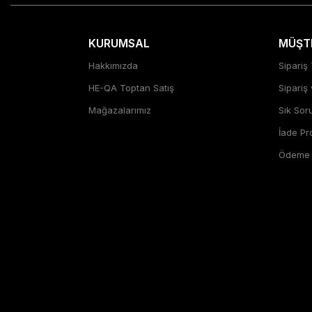
KURUMSAL
MÜŞTE
Hakkımızda
Sipariş 
HE-QA Toptan Satış
Sipariş
Mağazalarımız
Sık Sor
İade P
Ödeme Ş