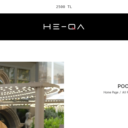
2500 TL ve üzeri
POC
Home Page
/
All 