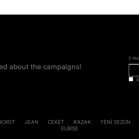
med about the campaigns!
G
NCKOT
JEAN
CEKET
KAZAK
YENİ SEZON
ELBİSE