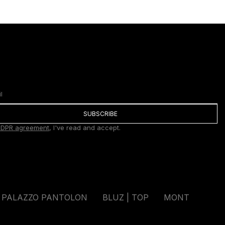
SUBSCRIBE
DPR agreement
, I've read and accept.
PALAZZO PANTOLON
BLUZ | TOP
MONT