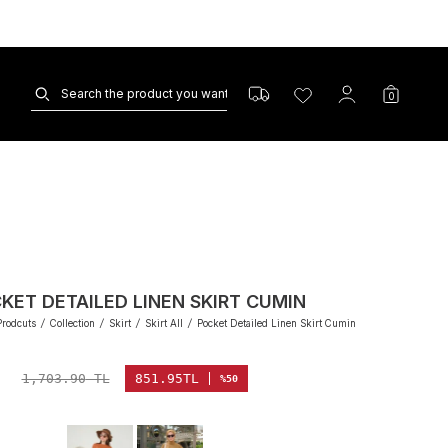
0
KET DETAILED LINEN SKIRT CUMIN
Prodcuts
/
Collection
/
Skirt
/
Skirt All
/
Pocket Detailed Linen Skirt Cumin
1,703.90
TL
851.95
TL
%50