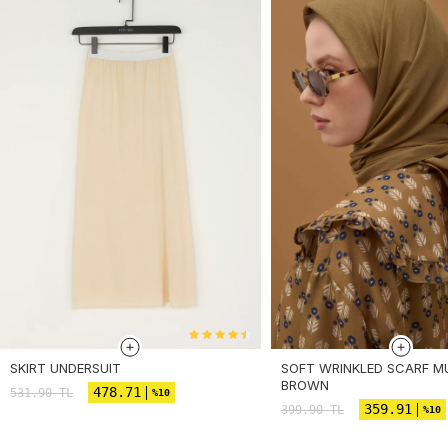
SKIRT UNDERSUIT
SOFT WRINKLED SCARF 
BROWN
478.71
531.90
TL
%10
359.91
399.90
TL
%10