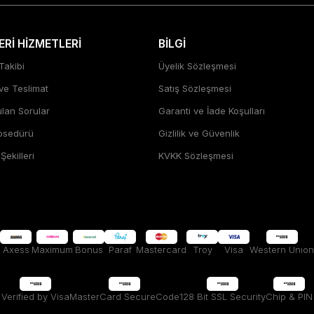
Rİ HİZMETLERİ
BİLGİ
Takibi
Üyelik Sözleşmesi
 ve Teslimat
Satış Sözleşmesi
ulan Sorular
Garanti ve İade Koşulları
rosedürü
Gizlilik ve Güvenlik
ekilleri
KVKK Sözleşmesi
Axess
Maximum
Bonus
Paraf
Mastercard
Troy
Visa
Western Unıon
Verified by Visa
MasterCard SecureCode
128 Bit SSL Security
Chip & PIN