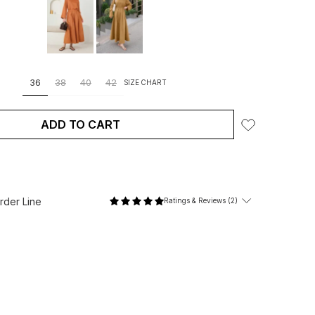
36
38
40
42
SIZE CHART
ADD TO CART
der Line
Ratings & Reviews (2)