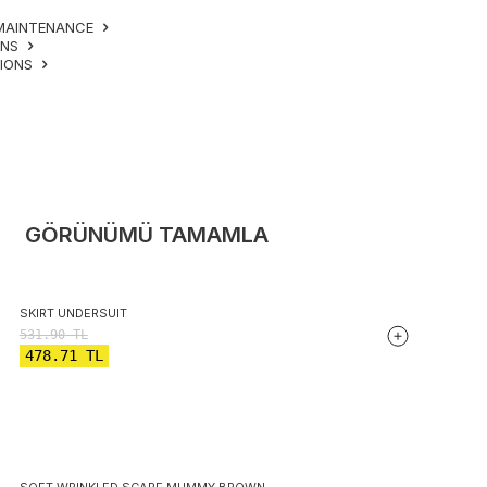
MAINTENANCE
ONS
TIONS
GÖRÜNÜMÜ TAMAMLA
SKIRT UNDERSUIT
531.90
TL
478.71
TL
SOFT WRINKLED SCARF MUMMY BROWN