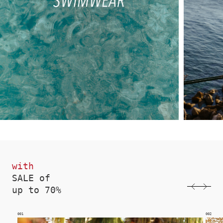
with
SALE of
up to 70%
002
003