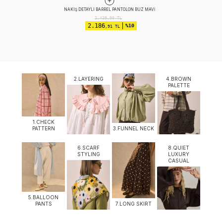
EFEKTLI BASIC TAKIM KOYU ÇAĞLA
2.524,90
TL
2.019
%20
,92 TL
2.LAYERING
4.BROWN
PALETTE
1.CHECK
PATTERN
3.FUNNEL NECK
6.SCARF
8.QUIET
STYLING
LUXURY
CASUAL
5.BALLOON
PANTS
7.LONG SKIRT