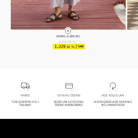
APOLETLI ELBISE EKRU
2.599,90
TL
1.299
%50
,96 TL
KARGO
GÜVENLİ ÖDEME
İADE KOŞULLARI
TÜM DÜNYA’YA HIZLI
3D SECURE İLE GÜVENLİ
14 GÜN İÇİNDE İADE HAKKINIZ
TESLİMAT
ÖDEME YAPABİLİRSİNİZ
BULUNMAKTADIR