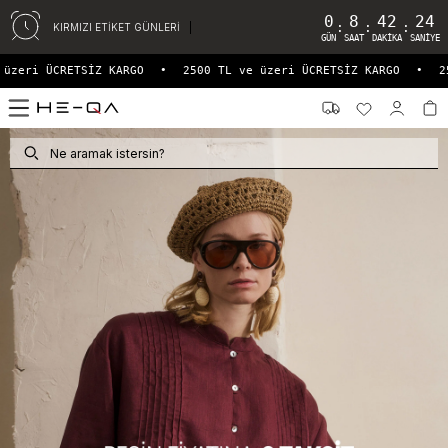
0
8
42
21
:
:
:
KIRMIZI ETİKET GÜNLERİ
GÜN
SAAT
DAKIKA
SANIYE
RETSİZ KARGO
•
2500 TL ve üzeri ÜCRETSİZ KARGO
•
2500 TL ve
0