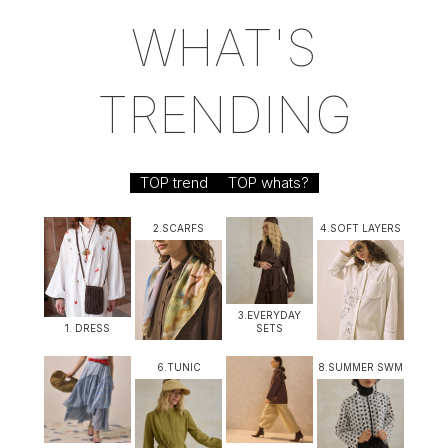
WHAT'S
TRENDING
TOP trend
TOP whats?
2.SCARFS
4.SOFT LAYERS
3.EVERYDAY
1. DRESS
SETS
6.TUNIC
8.SUMMER SWM