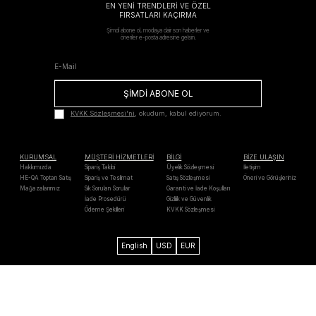
EN YENİ TRENDLERİ VE ÖZEL
FIRSATLARI KAÇIRMA
Şimdi abone ol, modaya dair son haberler ve
öneriler e-posta adresine gelsin.
ŞİMDİ ABONE OL
KVKK Sözleşmesi'ni
, okudum, kabul ediyorum.
KURUMSAL
MÜŞTERİ HİZMETLERİ
BİLGİ
BİZE ULAŞIN
Hakkımızda
Sipariş Takibi
Üyelik Sözleşmesi
İletişim
HE-QA Toptan Satış
Sipariş ve Teslimat
Satış Sözleşmesi
Öneri ve Görüşleriniz
Mağazalarımız
Sık Sorulan Sorular
Garanti ve İade Koşulları
İade Prosedürü
Gizlilik ve Güvenlik
Ödeme Şekilleri
KVKK Sözleşmesi
English
USD
EUR
Axess
Maximum
Bonus
Paraf
Mastercard
Troy
Visa
Western
Unıon