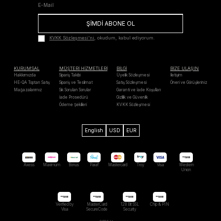
ŞİMDİ ABONE OL
KVKK Sözleşmesi'ni
, okudum, kabul ediyorum.
KURUMSAL
MÜŞTERİ HİZMETLERİ
BİLGİ
BİZE ULAŞIN
Hakkımızda
Sipariş Takibi
Üyelik Sözleşmesi
İletişim
HE-QA Toptan Satış
Sipariş ve Teslimat
Satış Sözleşmesi
Öneri ve Görüşleriniz
Mağazalarımız
Sık Sorulan Sorular
Garanti ve İade Koşulları
İade Prosedürü
Gizlilik ve Güvenlik
Ödeme Şekilleri
KVKK Sözleşmesi
English
USD
EUR
Axess
Maximum
Bonus
Paraf
Mastercard
Troy
Visa
Western
Unıon
Verified by
MasterCard
128 Bit SSL
Chip & PIN
Visa
SecureCode
Security