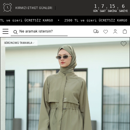
1
7
15
6
:
:
:
KIRMIZI ETİKET GÜNLERİ
GÜN
SAAT
DAKIKA
SANIYE
L ve üzeri ÜCRETSİZ KARGO
•
2500 TL ve üzeri ÜCRETSİZ KARGO
0
GÖRÜNÜMÜ TAMAMLA