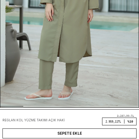
3.287,90
TL
REGLAN KOL YÜZME TAKIMI AÇIK HAKI
%10
2.959,11
TL
SEPETE EKLE