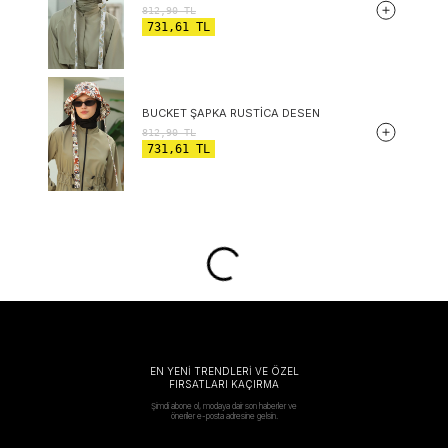
812,90
TL
731,61
TL
BUCKET ŞAPKA RUSTICA DESEN
812,90
TL
731,61
TL
EN YENİ TRENDLERİ VE ÖZEL
FIRSATLARI KAÇIRMA
Şimdi abone ol, modaya dair son haberler ve
öneriler e-posta adresine gelsin.