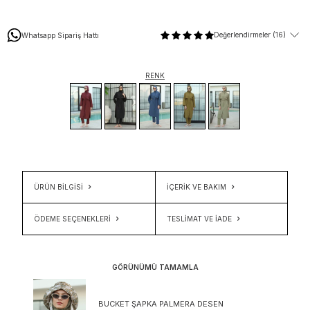
Değerlendirmeler (16)
Whatsapp Sipariş Hattı
RENK
ÜRÜN BİLGİSİ
İÇERIK VE BAKIM
ÖDEME SEÇENEKLERI
TESLIMAT VE İADE
GÖRÜNÜMÜ TAMAMLA
BUCKET ŞAPKA PALMERA DESEN