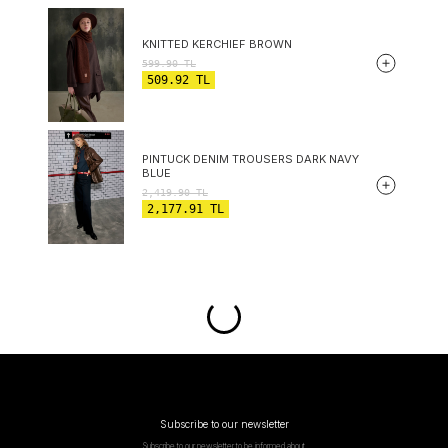
KNITTED KERCHIEF BROWN
599.90
TL
509.92
TL
PINTUCK DENIM TROUSERS DARK NAVY
BLUE
2,419.90
TL
2,177.91
TL
Subscribe to our newsletter
Subscribe to our newsletter to be informed about