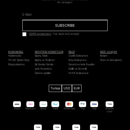
the campaigns!
SUBSCRIBE
GDPR agreement
, I've read and accept.
KURUMSAL
MÜŞTERİ HİZMETLERİ
BİLGİ
BİZE ULAŞIN
Hakkımızda
Sipariş Takibi
Üyelik Sözleşmesi
İletişim
HE-QA Toptan Satış
Sipariş ve Teslimat
Satış Sözleşmesi
Öneri ve Görüşleriniz
Mağazalarımız
Sık Sorulan Sorular
Garanti ve İade Koşulları
İade Prosedürü
Gizlilik ve Güvenlik
Ödeme Şekilleri
KVKK Sözleşmesi
Türkçe
USD
EUR
Axess
Maximum
Bonus
Paraf
Mastercard
Troy
Visa
Western
Unıon