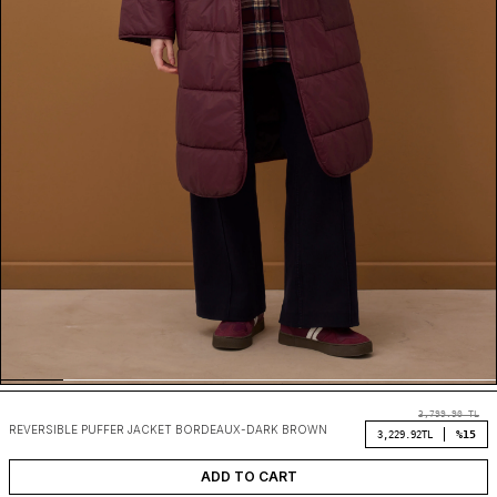
3,799.90
TL
REVERSIBLE PUFFER JACKET BORDEAUX-DARK BROWN
%15
3,229.92
TL
ADD TO CART