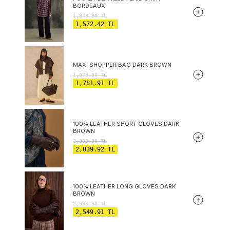
BORDEAUX
1,849.90
TL
1,572.42
TL
MAXI SHOPPER BAG DARK BROWN
1,979.90
TL
1,781.91
TL
100% LEATHER SHORT GLOVES DARK
BROWN
2,399.90
TL
2,039.92
TL
100% LEATHER LONG GLOVES DARK
BROWN
2,999.90
TL
2,549.91
TL