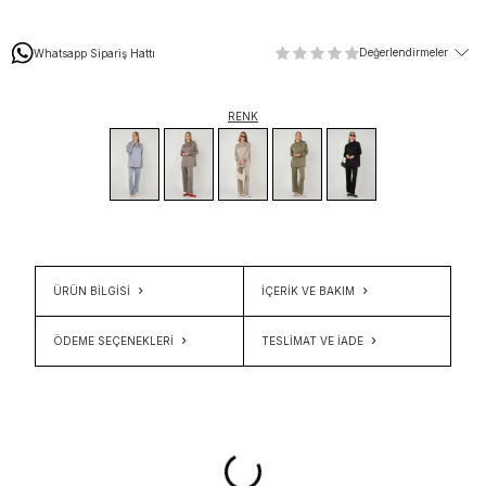
Değerlendirmeler
Whatsapp Sipariş Hattı
RENK
ÜRÜN BİLGİSİ
İÇERIK VE BAKIM
ÖDEME SEÇENEKLERI
TESLIMAT VE İADE