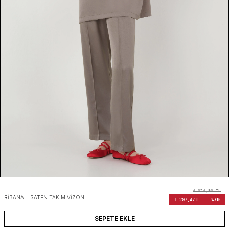
4.024,90
TL
RIBANALI SATEN TAKIM VIZON
%70
1.207,47
TL
SEPETE EKLE