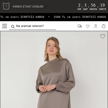
2
3
56
19
:
:
:
KIRMIZI ETİKET GÜNLERİ
GÜN
SAAT
DAKIKA
SANIYE
TL ve üzeri ÜCRETSİZ KARGO
•
2500 TL ve üzeri ÜCRETSİZ KARGO
0