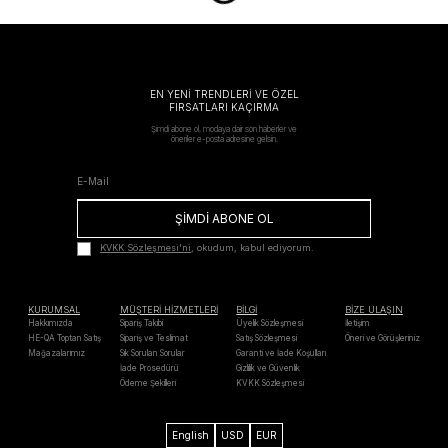
EN YENİ TRENDLERİ VE ÖZEL
FIRSATLARI KAÇIRMA
Şimdi abone ol, modaya dair son haberler ve
öneriler e-posta adresine gelsin.
ŞİMDİ ABONE OL
KVKK Sözleşmesi'ni
, okudum, kabul ediyorum.
KURUMSAL
MÜŞTERİ HİZMETLERİ
BİLGİ
BİZE ULAŞIN
Hakkımızda
Sipariş Takibi
Üyelik Sözleşmesi
İletişim
HE-QA Toptan Satış
Sipariş ve Teslimat
Satış Sözleşmesi
Öneri ve Görüşleriniz
Mağazalarımız
Sık Sorulan Sorular
Garanti ve İade Koşulları
İade Prosedürü
Gizlilik ve Güvenlik
Ödeme Şekilleri
KVKK Sözleşmesi
English
USD
EUR