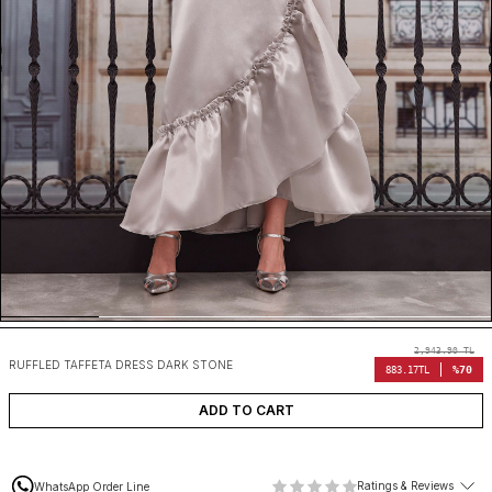
2,943.90
TL
RUFFLED TAFFETA DRESS DARK STONE
%70
883.17
TL
ADD TO CART
Ratings & Reviews
WhatsApp Order Line