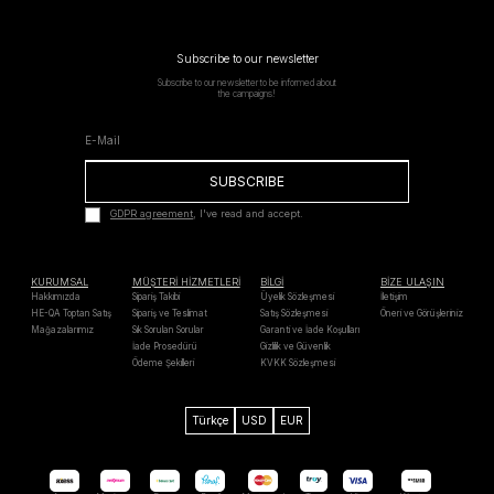
Subscribe to our newsletter
Subscribe to our newsletter to be informed about
the campaigns!
SUBSCRIBE
GDPR agreement
, I've read and accept.
KURUMSAL
MÜŞTERİ HİZMETLERİ
BİLGİ
BİZE ULAŞIN
Hakkımızda
Sipariş Takibi
Üyelik Sözleşmesi
İletişim
HE-QA Toptan Satış
Sipariş ve Teslimat
Satış Sözleşmesi
Öneri ve Görüşleriniz
Mağazalarımız
Sık Sorulan Sorular
Garanti ve İade Koşulları
İade Prosedürü
Gizlilik ve Güvenlik
Ödeme Şekilleri
KVKK Sözleşmesi
Türkçe
USD
EUR