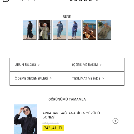
RENK
ÜRÜN BİLGİSİ
İÇERIK VE BAKIM
ÖDEME SEÇENEKLERI
TESLIMAT VE İADE
GÖRÜNÜMÜ TAMAMLA
ARKADAN BAĞLANABILEN YÜZÜCÜ
BONESI
824,90
TL
742,41
TL