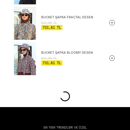
BUCKET ŞAPKA FRACTAL DESEN
812,90
TL
731,61
TL
BUCKET ŞAPKA BLOOMY DESEN
812,90
TL
731,61
TL
EN YENİ TRENDLERİ VE ÖZEL