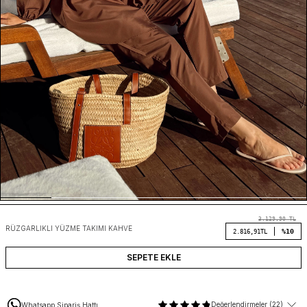
3.129,90
TL
RÜZGARLIKLI YÜZME TAKIMI KAHVE
%10
2.816,91
TL
SEPETE EKLE
Değerlendirmeler (22)
Whatsapp Sipariş Hattı