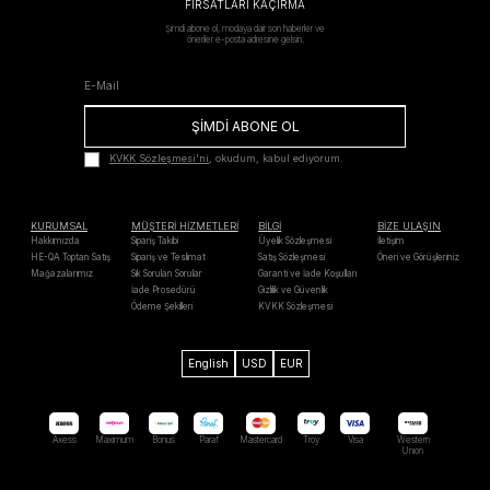
FIRSATLARI KAÇIRMA
Şimdi abone ol, modaya dair son haberler ve
öneriler e-posta adresine gelsin.
ŞİMDİ ABONE OL
KVKK Sözleşmesi'ni
, okudum, kabul ediyorum.
KURUMSAL
MÜŞTERİ HİZMETLERİ
BİLGİ
BİZE ULAŞIN
Hakkımızda
Sipariş Takibi
Üyelik Sözleşmesi
İletişim
HE-QA Toptan Satış
Sipariş ve Teslimat
Satış Sözleşmesi
Öneri ve Görüşleriniz
Mağazalarımız
Sık Sorulan Sorular
Garanti ve İade Koşulları
İade Prosedürü
Gizlilik ve Güvenlik
Ödeme Şekilleri
KVKK Sözleşmesi
English
USD
EUR
Axess
Maximum
Bonus
Paraf
Mastercard
Troy
Visa
Western
Unıon