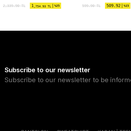
1
509.92
2,339.90
TL
599.90
TL
%25
%15
,754.93 TL
Subscribe to our newsletter
Subscribe to our newsletter to be infor