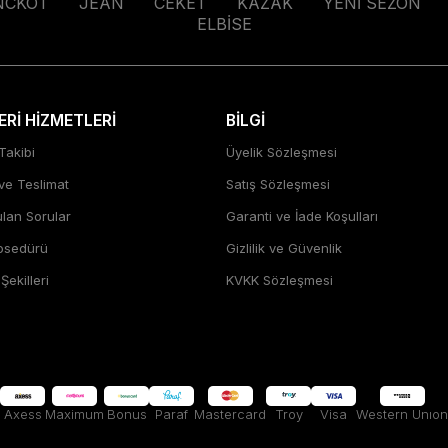
NCKOT
JEAN
CEKET
KAZAK
YENİ SEZON
ELBİSE
Rİ HİZMETLERİ
BİLGİ
Takibi
Üyelik Sözleşmesi
 ve Teslimat
Satış Sözleşmesi
ulan Sorular
Garanti ve İade Koşulları
rosedürü
Gizlilik ve Güvenlik
ekilleri
KVKK Sözleşmesi
Axess
Maximum
Bonus
Paraf
Mastercard
Troy
Visa
Western Unıon