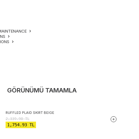
MAINTENANCE
ONS
TIONS
GÖRÜNÜMÜ TAMAMLA
RUFFLED PLAID SKIRT BEIGE
2,339.90
TL
1,754.93
TL