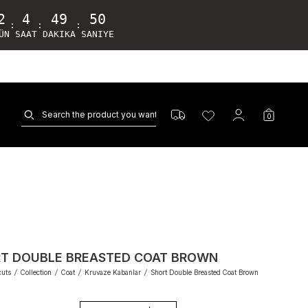
2
4
49
48
:
:
:
ÜN
SAAT
DAKIKA
SANIYE
0
T DOUBLE BREASTED COAT BROWN
cuts
/
Collection
/
Coat
/
Kruvaze Kabanlar
/
Short Double Breasted Coat Brown