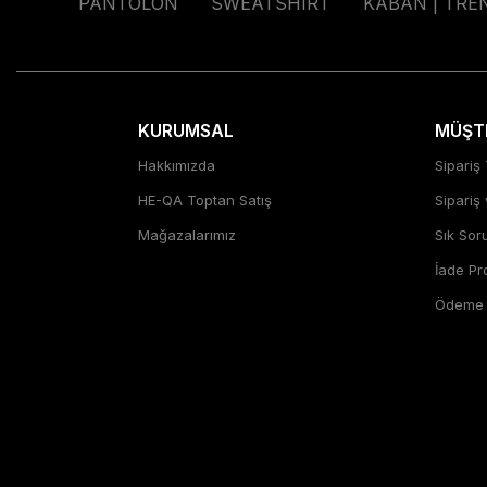
PANTOLON
SWEATSHIRT
KABAN | TRE
KURUMSAL
MÜŞTE
Hakkımızda
Sipariş 
HE-QA Toptan Satış
Sipariş
Mağazalarımız
Sık Sor
İade P
Ödeme Ş