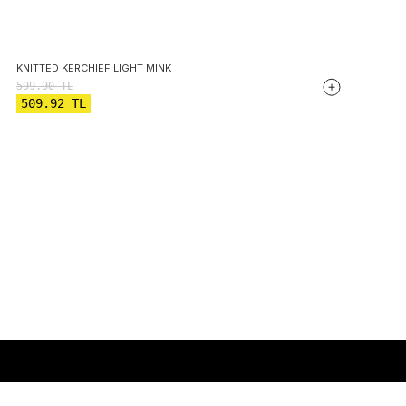
KNITTED KERCHIEF LIGHT MINK
599.90
TL
509.92
TL