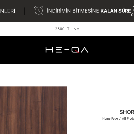
ÜNLERİ
İNDİRİMİN BİTMESİNE
KALAN SÜRE
G
2500 TL ve üzeri ÜCRETS
SHOR
Home Page
/
All Prod