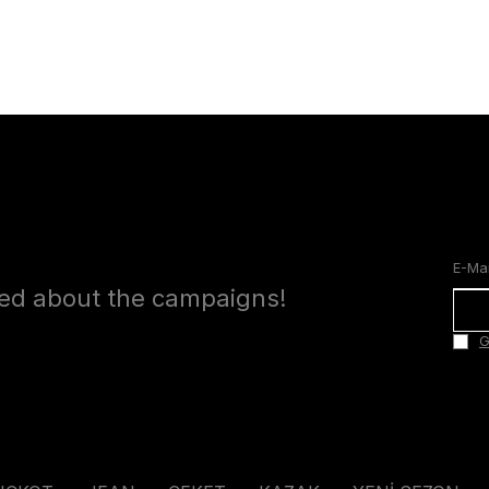
med about the campaigns!
G