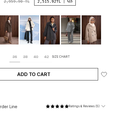
2,959.90
TL
2,515.92
TL
%15
36
38
40
42
SIZE CHART
ADD TO CART
der Line
Ratings & Reviews (5)