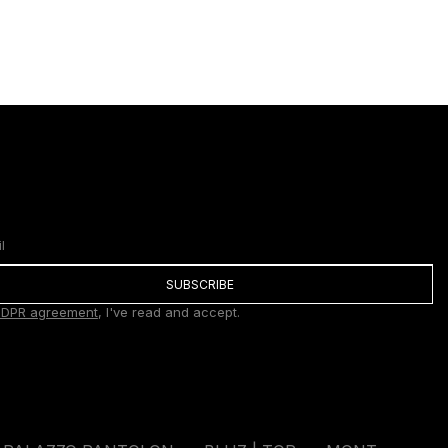
SUBSCRIBE
DPR agreement
, I've read and accept.