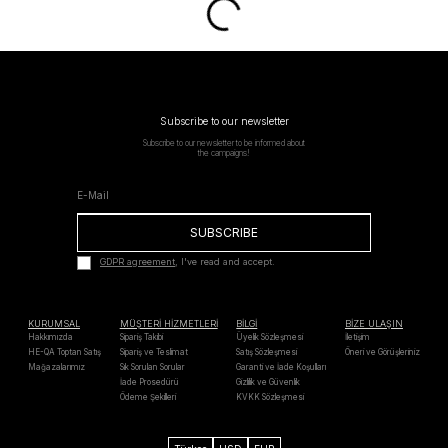
Subscribe to our newsletter
Subscribe to our newsletter to be informed about
the campaigns!
SUBSCRIBE
GDPR agreement
, I've read and accept.
KURUMSAL
MÜŞTERİ HİZMETLERİ
BİLGİ
BİZE ULAŞIN
Hakkımızda
Sipariş Takibi
Üyelik Sözleşmesi
İletişim
HE-QA Toptan Satış
Sipariş ve Teslimat
Satış Sözleşmesi
Öneri ve Görüşleriniz
Mağazalarımız
Sık Sorulan Sorular
Garanti ve İade Koşulları
İade Prosedürü
Gizlilik ve Güvenlik
Ödeme Şekilleri
KVKK Sözleşmesi