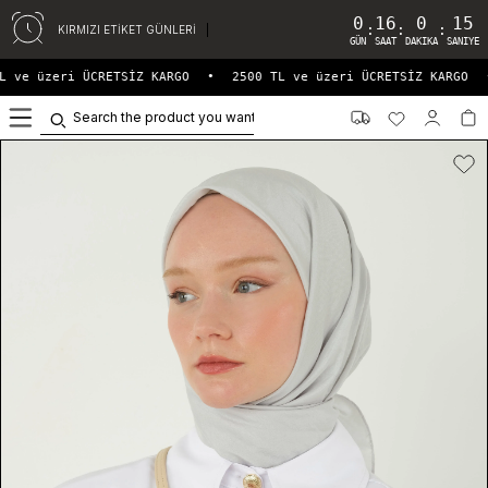
0
16
0
15
:
:
:
KIRMIZI ETİKET GÜNLERİ
GÜN
SAAT
DAKIKA
SANIYE
L ve üzeri ÜCRETSİZ KARGO
•
2500 TL ve üzeri ÜCRETSİZ KARGO
•
0