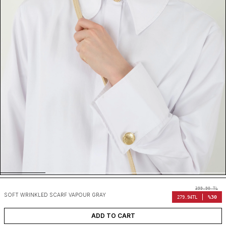
399.90
TL
SOFT WRINKLED SCARF VAPOUR GRAY
%30
279.94
TL
ADD TO CART