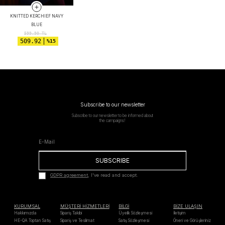
KNITTED KERCHIEF NAVY
BLUE
599.90
TL
509.92
%15
Subscribe to our newsletter
Subscribe to our newsletter to be informed about
the campaigns!
SUBSCRIBE
GDPR agreement
, I've read and accept.
KURUMSAL
MÜŞTERİ HİZMETLERİ
BİLGİ
BİZE ULAŞIN
Hakkımızda
Sipariş Takibi
Üyelik Sözleşmesi
İletişim
HE-QA Toptan Satış
Sipariş ve Teslimat
Satış Sözleşmesi
Öneri ve Görüşleriniz