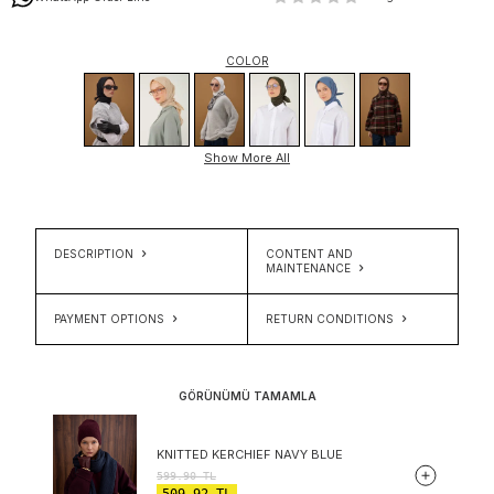
COLOR
Show More All
DESCRIPTION
CONTENT AND
MAINTENANCE
PAYMENT OPTIONS
RETURN CONDITIONS
GÖRÜNÜMÜ TAMAMLA
KNITTED KERCHIEF NAVY BLUE
599.90
TL
509.92
TL