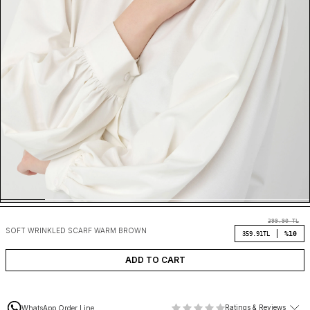
399.90
TL
SOFT WRINKLED SCARF WARM BROWN
%10
359.91
TL
ADD TO CART
Ratings & Reviews
WhatsApp Order Line