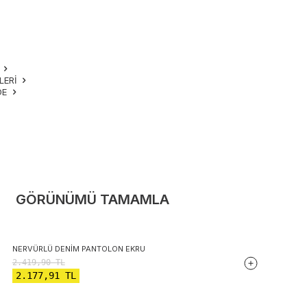
M
LERI
DE
GÖRÜNÜMÜ TAMAMLA
NERVÜRLÜ DENIM PANTOLON EKRU
2.419,90
TL
2.177,91
TL