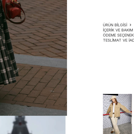
ÜRÜN BİLGİSİ
İÇERIK VE BAKI
ÖDEME SEÇENEK
TESLIMAT VE İA