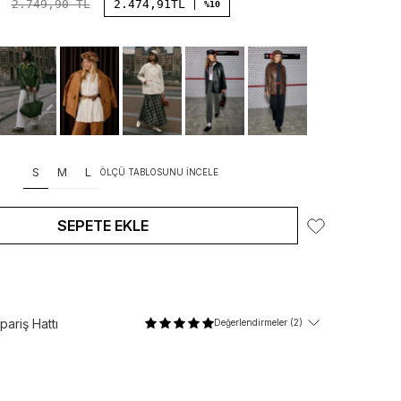
2.749,90
TL
2.474,91
TL
%10
S
M
L
ÖLÇÜ TABLOSUNU İNCELE
SEPETE EKLE
ariş Hattı
Değerlendirmeler (2)