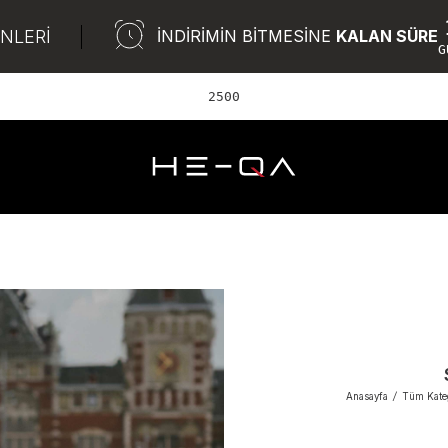
ÜNLERİ
İNDİRİMİN BİTMESİNE
KALAN SÜRE
G
2500 TL ve üzer
Anasayfa
/
Tüm Kateg