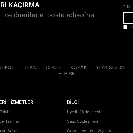
ARI KAÇIRMA
r ve öneriler e-posta adresine
K
NCKOT
JEAN
CEKET
KAZAK
YENİ SEZON
ELBİSE
Rİ HİZMETLERİ
BİLGİ
Takibi
Üyelik Sözleşmesi
 ve Teslimat
Satış Sözleşmesi
ulan Sorular
Garanti ve İade Koşulları