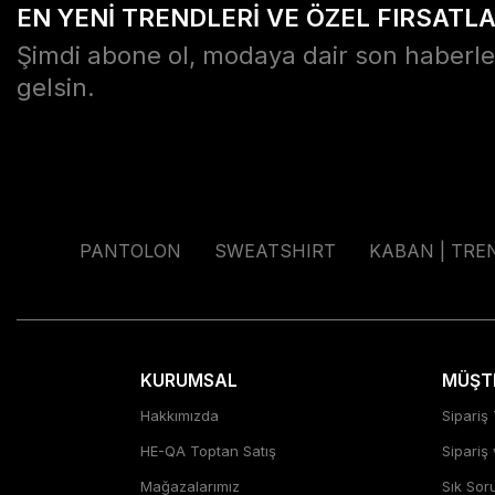
EN YENİ TRENDLERİ VE ÖZEL FIRSATL
Şimdi abone ol, modaya dair son haberle
gelsin.
PANTOLON
SWEATSHIRT
KABAN | TRE
KURUMSAL
MÜŞTE
Hakkımızda
Sipariş 
HE-QA Toptan Satış
Sipariş
Mağazalarımız
Sık Sor