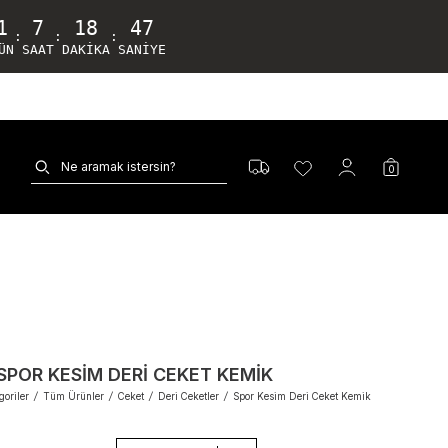
1
7
18
46
:
:
:
ÜN
SAAT
DAKIKA
SANIYE
0
SPOR KESIM DERI CEKET KEMIK
oriler
/
Tüm Ürünler
/
Ceket
/
Deri Ceketler
/
Spor Kesim Deri Ceket Kemik