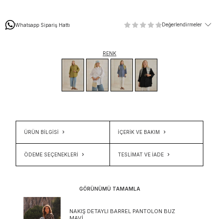
Değerlendirmeler
Whatsapp Sipariş Hattı
RENK
ÜRÜN BİLGİSİ
İÇERIK VE BAKIM
ÖDEME SEÇENEKLERI
TESLIMAT VE İADE
GÖRÜNÜMÜ TAMAMLA
NAKIŞ DETAYLI BARREL PANTOLON BUZ
MAVI