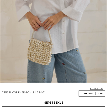
1.839,90
TL
TENSEL OVERSIZE GÖMLEK BEYAZ
%10
1.655,92
TL
SEPETE EKLE