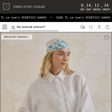
0
14
12
34
:
:
:
KIRMIZI ETİKET GÜNLERİ
GÜN
SAAT
DAKIKA
SANIYE
TL ve üzeri ÜCRETSİZ KARGO
•
2500 TL ve üzeri ÜCRETSİZ KARGO
0
GÖRÜNÜMÜ TAMAMLA