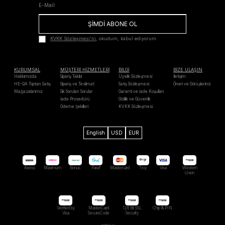
ŞİMDİ ABONE OL
KVKK Sözleşmesi'ni
, okudum, kabul ediyorum.
KURUMSAL
MÜŞTERİ HİZMETLERİ
BİLGİ
BİZE ULAŞIN
Hakkımızda
Sipariş Takibi
Üyelik Sözleşmesi
İletişim
HE-QA Toptan Satış
Sipariş ve Teslimat
Satış Sözleşmesi
Öneri ve Görüşleriniz
Mağazalarımız
Sık Sorulan Sorular
Garanti ve İade Koşulları
İade Prosedürü
Gizlilik ve Güvenlik
Ödeme Şekilleri
KVKK Sözleşmesi
English
USD
EUR
Axess
Maximum
Bonus
Paraf
Mastercard
Troy
Visa
Western
Unıon
Verified by
MasterCard
128 Bit SSL
Chip & PIN
Visa
SecureCode
Security