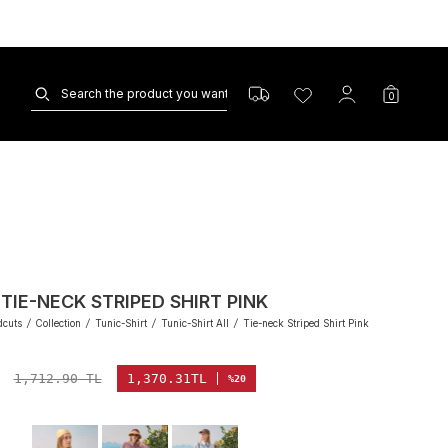
0
TIE-NECK STRIPED SHIRT PINK
dcuts
/
Collection
/
Tunic-Shirt
/
Tunic-Shirt All
/
Tie-neck Striped Shirt Pink
1,712.90
TL
1,370.31
TL
%20