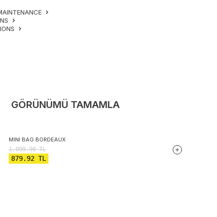
MAINTENANCE
ONS
TIONS
GÖRÜNÜMÜ TAMAMLA
MINI BAG BORDEAUX
1,099.90
TL
879.92
TL