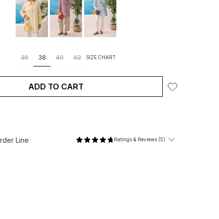
36
38
40
42
SIZE CHART
ADD TO CART
der Line
Ratings & Reviews (5)