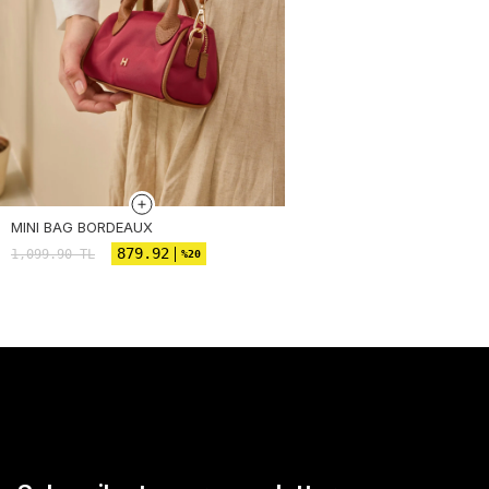
MINI BAG BORDEAUX
879.92
1,099.90
TL
%20