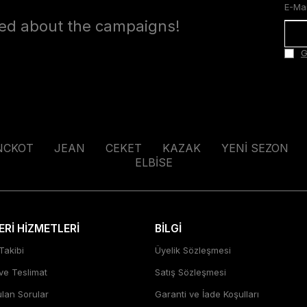
med about the campaigns!
G
NCKOT
JEAN
CEKET
KAZAK
YENİ SEZON
ELBİSE
Rİ HİZMETLERİ
BİLGİ
Takibi
Üyelik Sözleşmesi
 ve Teslimat
Satış Sözleşmesi
ulan Sorular
Garanti ve İade Koşulları