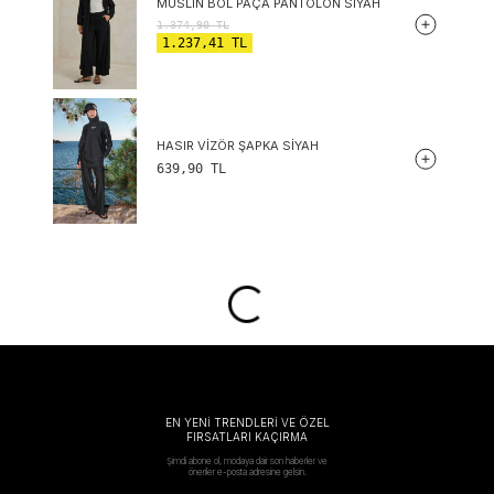
MÜSLIN BOL PAÇA PANTOLON SIYAH
1.374,90
TL
1.237,41
TL
HASIR VIZÖR ŞAPKA SIYAH
639,90
TL
EN YENİ TRENDLERİ VE ÖZEL
FIRSATLARI KAÇIRMA
Şimdi abone ol, modaya dair son haberler ve
öneriler e-posta adresine gelsin.