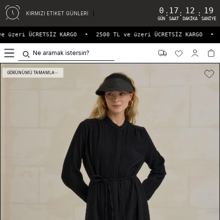
0
17
12
19
:
:
:
KIRMIZI ETİKET GÜNLERİ
GÜN
SAAT
DAKIKA
SANIYE
e üzeri ÜCRETSİZ KARGO
•
2500 TL ve üzeri ÜCRETSİZ KARGO
•
0
GÖRÜNÜMÜ TAMAMLA