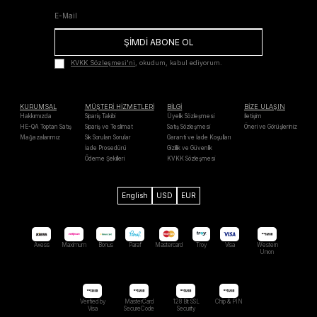
ŞİMDİ ABONE OL
KVKK Sözleşmesi'ni
, okudum, kabul ediyorum.
KURUMSAL
MÜŞTERİ HİZMETLERİ
BİLGİ
BİZE ULAŞIN
Hakkımızda
Sipariş Takibi
Üyelik Sözleşmesi
İletişim
HE-QA Toptan Satış
Sipariş ve Teslimat
Satış Sözleşmesi
Öneri ve Görüşleriniz
Mağazalarımız
Sık Sorulan Sorular
Garanti ve İade Koşulları
İade Prosedürü
Gizlilik ve Güvenlik
Ödeme Şekilleri
KVKK Sözleşmesi
English
USD
EUR
Axess
Maximum
Bonus
Paraf
Mastercard
Troy
Visa
Western
Unıon
Verified by
MasterCard
128 Bit SSL
Chip & PIN
Visa
SecureCode
Security