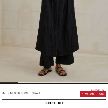
2.187,90
TL
UZUN MÜSLIN GÖMLEK SIYAH
%20
1.750,32
TL
SEPETE EKLE