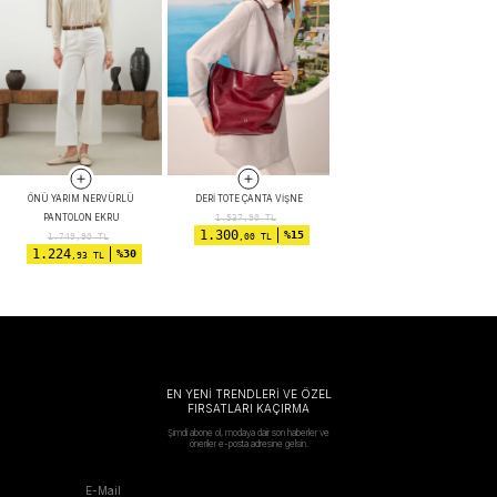
ÖNÜ YARIM NERVÜRLÜ
DERI TOTE ÇANTA VIŞNE
PANTOLON EKRU
1.537,90
TL
1.300
%15
1.749,90
TL
,00 TL
1.224
%30
,93 TL
EN YENİ TRENDLERİ VE ÖZEL
FIRSATLARI KAÇIRMA
Şimdi abone ol, modaya dair son haberler ve
öneriler e-posta adresine gelsin.