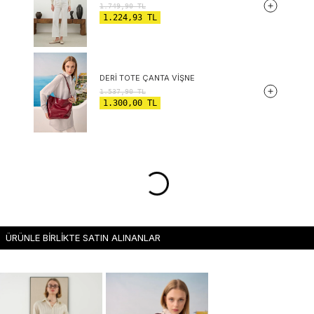
1.749,90
TL
1.224,93
TL
DERI TOTE ÇANTA VIŞNE
1.537,90
TL
1.300,00
TL
ÜRÜNLE BİRLİKTE SATIN ALINANLAR