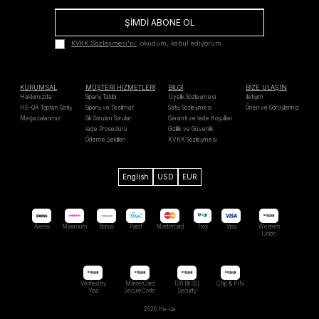
ŞİMDİ ABONE OL
KVKK Sözleşmesi'ni
, okudum, kabul ediyorum.
KURUMSAL
MÜŞTERİ HİZMETLERİ
BİLGİ
BİZE ULAŞIN
Hakkımızda
Sipariş Takibi
Üyelik Sözleşmesi
İletişim
HE-QA Toptan Satış
Sipariş ve Teslimat
Satış Sözleşmesi
Öneri ve Görüşleriniz
Mağazalarımız
Sık Sorulan Sorular
Garanti ve İade Koşulları
İade Prosedürü
Gizlilik ve Güvenlik
Ödeme Şekilleri
KVKK Sözleşmesi
English
USD
EUR
Axess
Maximum
Bonus
Paraf
Mastercard
Troy
Visa
Western
Unıon
Verified by
MasterCard
128 Bit SSL
Chip & PIN
Visa
SecureCode
Security
2026 He-qa