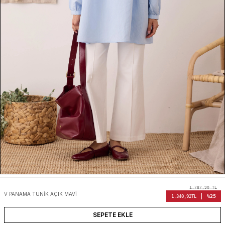
1.787,90
TL
V PANAMA TUNIK AÇIK MAVI
%25
1.340,92
TL
SEPETE EKLE