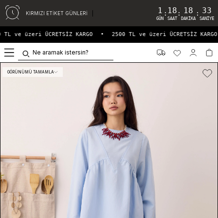
1
18
18
33
:
:
:
KIRMIZI ETİKET GÜNLERİ
GÜN
SAAT
DAKIKA
SANIYE
 TL ve üzeri ÜCRETSİZ KARGO
•
2500 TL ve üzeri ÜCRETSİZ KARGO
0
GÖRÜNÜMÜ TAMAMLA