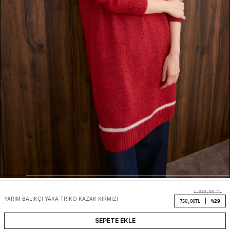
1.059,90
TL
YARIM BALIKÇI YAKA TRIKO KAZAK KIRMIZI
%29
750,00
TL
SEPETE EKLE