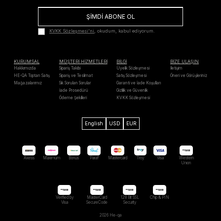
ŞİMDİ ABONE OL
KVKK Sözleşmesi'ni
, okudum, kabul ediyorum.
KURUMSAL
MÜŞTERİ HİZMETLERİ
BİLGİ
BİZE ULAŞIN
Hakkımızda
Sipariş Takibi
Üyelik Sözleşmesi
İletişim
HE-QA Toptan Satış
Sipariş ve Teslimat
Satış Sözleşmesi
Öneri ve Görüşleriniz
Mağazalarımız
Sık Sorulan Sorular
Garanti ve İade Koşulları
İade Prosedürü
Gizlilik ve Güvenlik
Ödeme Şekilleri
KVKK Sözleşmesi
English
USD
EUR
Axess
Maximum
Bonus
Paraf
Mastercard
Troy
Visa
Western
Unıon
Verified by
MasterCard
128 Bit SSL
Chip & PIN
Visa
SecureCode
Security
2026 He-qa