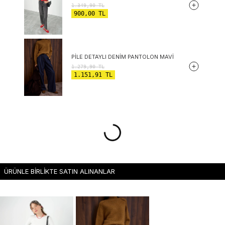
1.349,90
TL
900,00
TL
PILE DETAYLI DENIM PANTOLON MAVI
1.279,90
TL
1.151,91
TL
ÜRÜNLE BİRLİKTE SATIN ALINANLAR