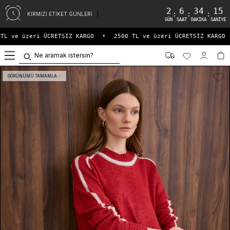
2
6
34
15
:
:
:
KIRMIZI ETİKET GÜNLERİ
GÜN
SAAT
DAKIKA
SANIYE
L ve üzeri ÜCRETSİZ KARGO
•
2500 TL ve üzeri ÜCRETSİZ KARGO
0
GÖRÜNÜMÜ TAMAMLA