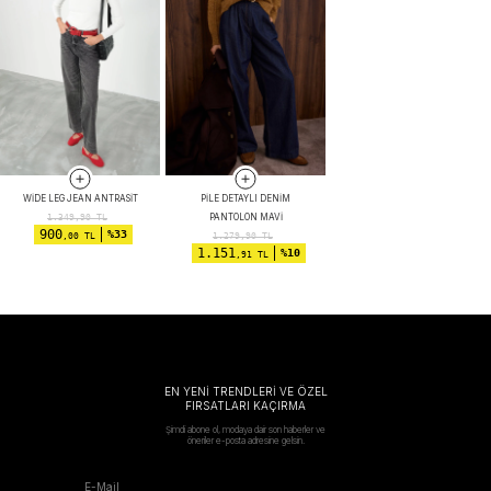
WIDE LEG JEAN ANTRASIT
PILE DETAYLI DENIM
PANTOLON MAVI
1.349,90
TL
900
%33
,00 TL
1.279,90
TL
1.151
%10
,91 TL
EN YENİ TRENDLERİ VE ÖZEL
FIRSATLARI KAÇIRMA
Şimdi abone ol, modaya dair son haberler ve
öneriler e-posta adresine gelsin.