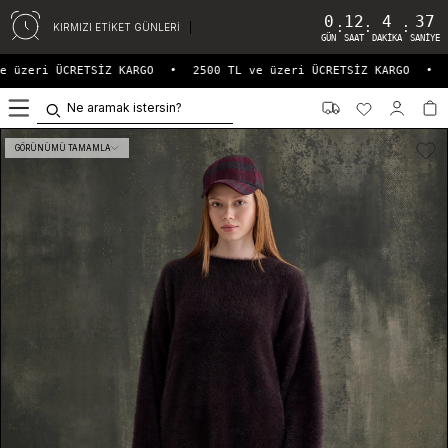
0
12
4
37
:
:
:
KIRMIZI ETİKET GÜNLERİ
GÜN
SAAT
DAKIKA
SANIYE
 üzeri ÜCRETSİZ KARGO
•
2500 TL ve üzeri ÜCRETSİZ KARGO
•
0
GÖRÜNÜMÜ TAMAMLA