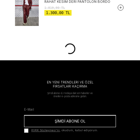
RAHAT KESIM DERI PANTOLON BORDO
1.819,90
TL
1.300,00
TL
EN YENİ TRENDLERİ VE ÖZEL
FIRSATLARI KAÇIRMA
Şimdi abone ol, modaya dair son haberler ve
öneriler e-posta adresine gelsin.
ŞİMDİ ABONE OL
KVKK Sözleşmesi'ni
, okudum, kabul ediyorum.