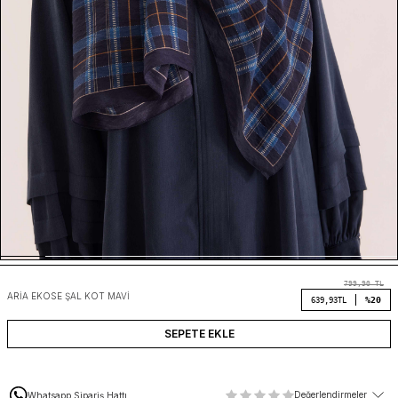
799,90
TL
ARIA EKOSE ŞAL KOT MAVI
%20
639,93
TL
SEPETE EKLE
Değerlendirmeler
Whatsapp Sipariş Hattı