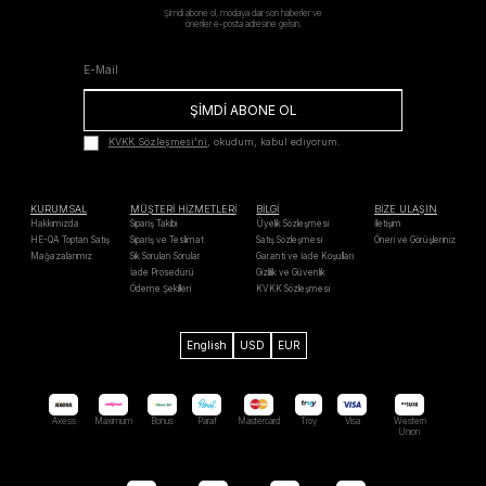
Şimdi abone ol, modaya dair son haberler ve
öneriler e-posta adresine gelsin.
ŞİMDİ ABONE OL
KVKK Sözleşmesi'ni
, okudum, kabul ediyorum.
KURUMSAL
MÜŞTERİ HİZMETLERİ
BİLGİ
BİZE ULAŞIN
Hakkımızda
Sipariş Takibi
Üyelik Sözleşmesi
İletişim
HE-QA Toptan Satış
Sipariş ve Teslimat
Satış Sözleşmesi
Öneri ve Görüşleriniz
Mağazalarımız
Sık Sorulan Sorular
Garanti ve İade Koşulları
İade Prosedürü
Gizlilik ve Güvenlik
Ödeme Şekilleri
KVKK Sözleşmesi
English
USD
EUR
Axess
Maximum
Bonus
Paraf
Mastercard
Troy
Visa
Western
Unıon