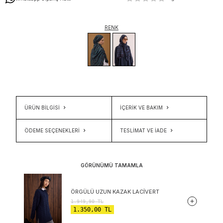
RENK
ÜRÜN BİLGİSİ
İÇERIK VE BAKIM
ÖDEME SEÇENEKLERI
TESLIMAT VE İADE
GÖRÜNÜMÜ TAMAMLA
ÖRGÜLÜ UZUN KAZAK LACIVERT
1.949,90
TL
1.350,00
TL