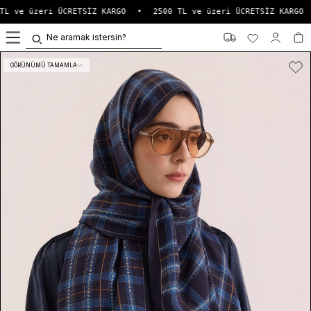
L ve üzeri ÜCRETSİZ KARGO
•
2500 TL ve üzeri ÜCRETSİZ KARGO
0
GÖRÜNÜMÜ TAMAMLA