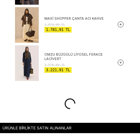
MAXI SHOPPER ÇANTA ACI KAHVE
1.979,90
TL
1.781,91
TL
OMZU BÜZGÜLÜ LIYOSEL FERACE
LACIVERT
3.579,90
TL
3.221,91
TL
ÜRÜNLE BİRLİKTE SATIN ALINANLAR