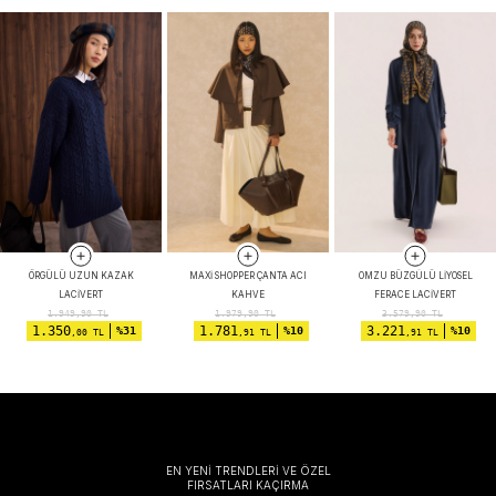
ÖRGÜLÜ UZUN KAZAK
MAXI SHOPPER ÇANTA ACI
OMZU BÜZGÜLÜ LIYOSEL
LACIVERT
KAHVE
FERACE LACIVERT
1.949,90
TL
1.979,90
TL
3.579,90
TL
1.350
1.781
3.221
%31
%10
%10
,00 TL
,91 TL
,91 TL
EN YENİ TRENDLERİ VE ÖZEL
FIRSATLARI KAÇIRMA