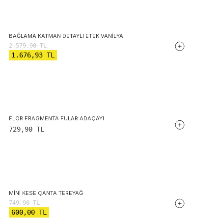
BAĞLAMA KATMAN DETAYLI ETEK VANILYA
2.579,90
TL
1.676,93
TL
FLOR FRAGMENTA FULAR ADAÇAYI
729,90
TL
MINI KESE ÇANTA TEREYAĞ
749,90
TL
600,00
TL