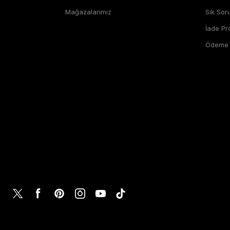
Mağazalarımız
Sık Sor
İade P
Ödeme Ş