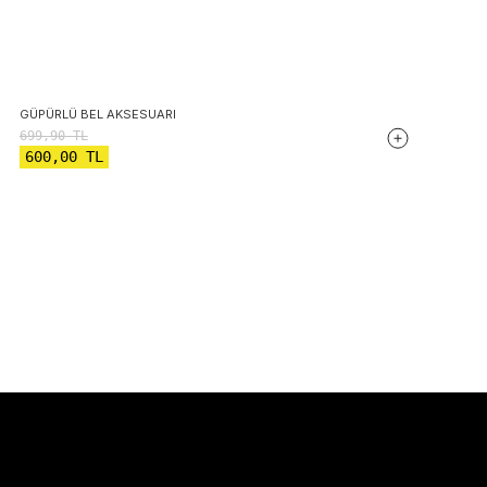
GÜPÜRLÜ BEL AKSESUARI
699,90
TL
600,00
TL