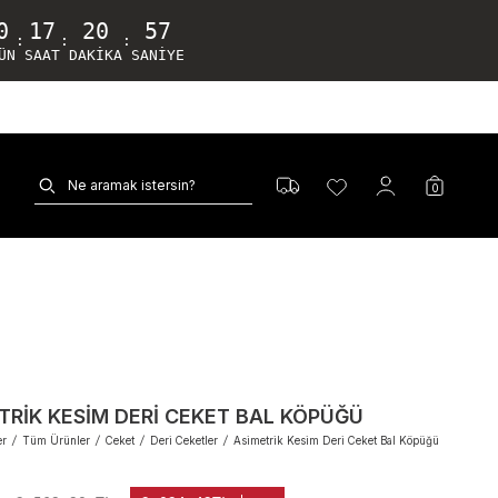
0
17
20
56
:
:
:
ÜN
SAAT
DAKIKA
SANIYE
0
TRIK KESIM DERI CEKET BAL KÖPÜĞÜ
er
/
Tüm Ürünler
/
Ceket
/
Deri Ceketler
/
Asimetrik Kesim Deri Ceket Bal Köpüğü