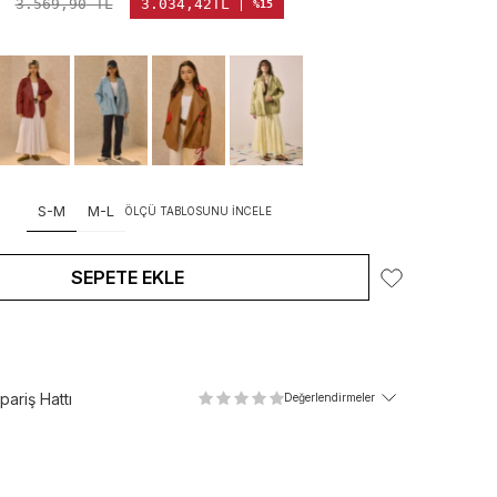
3.569,90
TL
3.034,42
TL
%15
S-M
M-L
ÖLÇÜ TABLOSUNU İNCELE
SEPETE EKLE
ariş Hattı
Değerlendirmeler