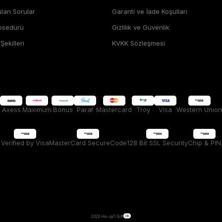
ulan Sorular
Garanti ve İade Koşulları
rosedürü
Gizlilik ve Güvenlik
ekilleri
KVKK Sözleşmesi
Axess
Maximum
Bonus
Paraf
Mastercard
Troy
Visa
Western Unıon
Verified by Visa
MasterCard SecureCode
128 Bit SSL Security
Chip & PIN
2026 He-qa
T-Soft