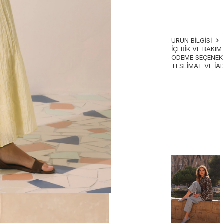
ÜRÜN BİLGİSİ
İÇERIK VE BAKI
ÖDEME SEÇENEK
TESLIMAT VE İA